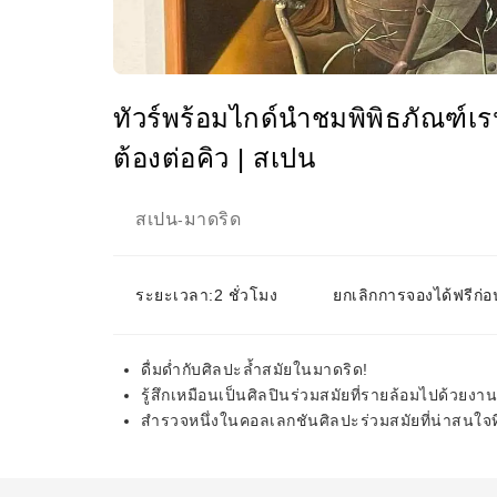
ทัวร์พร้อมไกด์นำชมพิพิธภัณฑ์เร
ต้องต่อคิว | สเปน
สเปน
มาดริด
-
ระยะเวลา:2 ชั่วโมง
ยกเลิกการจองได้ฟรีก่อ
ดื่มด่ำกับศิลปะล้ำสมัยในมาดริด!
รู้สึกเหมือนเป็นศิลปินร่วมสมัยที่รายล้อมไปด้วยงา
สำรวจหนึ่งในคอลเลกชันศิลปะร่วมสมัยที่น่าสนใจท