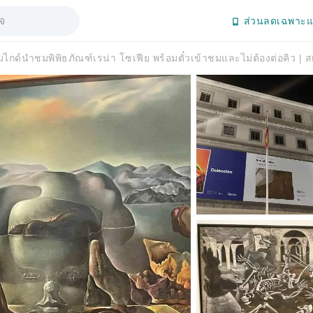
ส่วนลดเฉพาะแ
อมไกด์นำชมพิพิธภัณฑ์เรน่า โซเฟีย พร้อมตั๋วเข้าชมและไม่ต้องต่อคิว | 