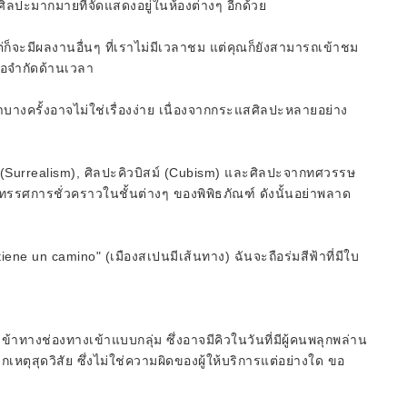
ศิลปะมากมายที่จัดแสดงอยู่ในห้องต่างๆ อีกด้วย
็จะมีผลงานอื่นๆ ที่เราไม่มีเวลาชม แต่คุณก็ยังสามารถเข้าชม
ข้อจำกัดด้านเวลา
าบางครั้งอาจไม่ใช่เรื่องง่าย เนื่องจากกระแสศิลปะหลายอย่าง
ง (Surrealism), ศิลปะคิวบิสม์ (Cubism) และศิลปะจากทศวรรษ
รรศการชั่วคราวในชั้นต่างๆ ของพิพิธภัณฑ์ ดังนั้นอย่าพลาด
iene un camino" (เมืองสเปนมีเส้นทาง) ฉันจะถือร่มสีฟ้าที่มีใบ
้าทางช่องทางเข้าแบบกลุ่ม ซึ่งอาจมีคิวในวันที่มีผู้คนพลุกพล่าน
ากเหตุสุดวิสัย ซึ่งไม่ใช่ความผิดของผู้ให้บริการแต่อย่างใด ขอ