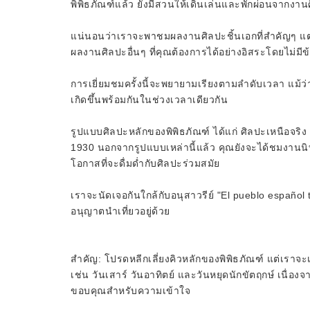
พิพิธภัณฑ์แล้ว ยังมีสวนให้เดินเล่นและพักผ่อนจากงาน
แน่นอนว่าเราจะพาชมผลงานศิลปะชิ้นเอกที่สำคัญๆ แต่ก
ผลงานศิลปะอื่นๆ ที่คุณต้องการได้อย่างอิสระโดยไม่มี
การเยี่ยมชมครั้งนี้จะพยายามเรียงตามลำดับเวลา แม้ว่
เกิดขึ้นพร้อมกันในช่วงเวลาเดียวกัน
รูปแบบศิลปะหลักของพิพิธภัณฑ์ ได้แก่ ศิลปะเหนือจริ
1930 นอกจากรูปแบบเหล่านี้แล้ว คุณยังจะได้ชมงานนิท
โอกาสที่จะดื่มด่ำกับศิลปะร่วมสมัย
เราจะนัดเจอกันใกล้กับอนุสาวรีย์ "El pueblo español t
อนุญาตนำเที่ยวอยู่ด้วย
สำคัญ: โปรดหลีกเลี่ยงคิวหลักของพิพิธภัณฑ์ แต่เราจะเข
เช่น วันเสาร์ วันอาทิตย์ และวันหยุดนักขัตฤกษ์ เนื่องจ
ขอบคุณสำหรับความเข้าใจ