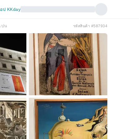
อป KKday
สเปน
รหัสสินค้า #587934