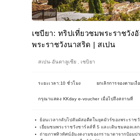
เซบียา: ทริปเที่ยวชมพระราชวังอ
พระราชวังนาสริด | สเปน
สเปน
อันดาลูเซีย
เซบิยา
-
,
ระยะเวลา:10 ชั่วโมง
ยกเลิกการจองตามเงื่
กรุณาแสดง KKday e-voucher เมื่อไปถึงสถานที่
ย้อนเวลากลับไปสัมผัสอดีตในยุคมัวร์ของพระราชวั
เยี่ยมชมพระราชวังชาร์ลส์ที่ 5 และเดินชมคอลเ
ถ่ายภาพทิวทัศน์อันงดงามของกรานาดาจากป้อมป