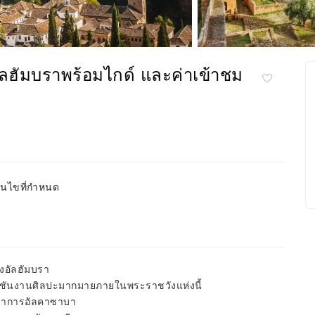
ัลฮัมบราพร้อมไกด์ และค่าเข้าชม
อนไขที่กำหนด
งอัลฮัมบรา
ลกชันงานศิลปะมากมายภายในพระราชวังแห่งนี้
ราการอัลคาซาบา