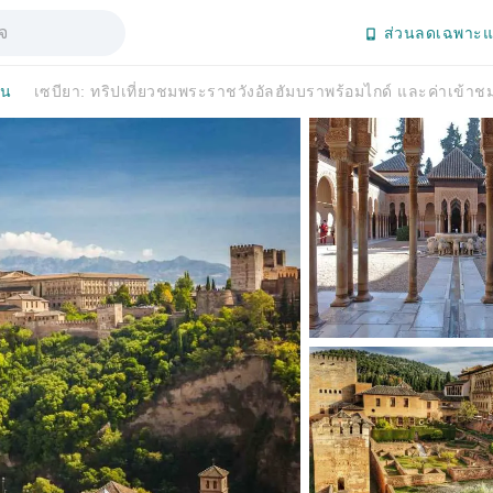
ส่วนลดเฉพาะแ
ัน
เซบียา: ทริปเที่ยวชมพระราชวังอัลฮัมบราพร้อมไกด์ และค่าเข้า