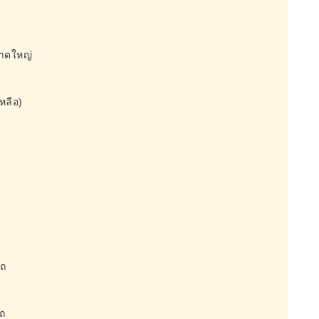
นาดใหญ่
หลือ)
รถ
ถ