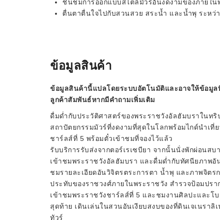
ชื่นชมการออกแบบสไตล์มัวร์อันงดงามของภายใน
ตื่นตาตื่นใจไปกับสวนสวย สระน้ำ และน้ำพุ ระหว่
ข้อมูลสินค้า
ข้อมูลสินค้านี้แปลโดยระบบอัตโนมัติและอาจให้ข้อมูลท
ลูกค้าสัมพันธ์หากมีคำถามเพิ่มเติม
ดื่มด่ำกับประวัติศาสตร์ของพระราชวังอัลฮัมบราในทริ
สถาปัตยกรรมมัวร์ที่งดงามที่สุดในโลกพร้อมไกด์นำเท
ชาร์ลส์ที่ 5 พร้อมตั๋วเข้าชมที่จองไว้แล้ว
รับบริการรับส่งจากตอร์เรเซบียา จากนั้นนั่งพักผ่อ
เข้าชมพระราชวังอัลฮัมบรา และดื่มด่ำกับทัศนียภาพอั
ชมรายละเอียดอันวิจิตรตระการตา น้ำพุ และภาพจิตร
ประทับของราชวงศ์ภายในพระราชวัง สำรวจป้อมปราก
เข้าชมพระราชวังชาร์ลส์ที่ 5 และชมงานศิลปะและโบรา
สุดท้าย เดินเล่นในสวนอันเงียบสงบของที่ดินเจเนราลิเฟ 
ทัวร์