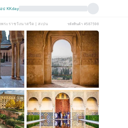
อป KKday
ชมพระราชวังนาสริด | สเปน
รหัสสินค้า #587598