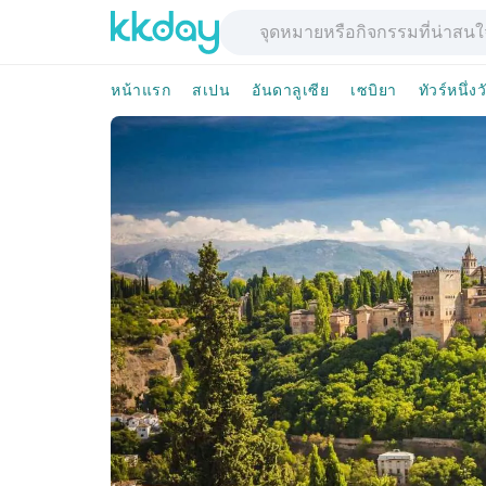
หน้าแรก
สเปน
อันดาลูเซีย
เซบิยา
ทัวร์หนึ่งว