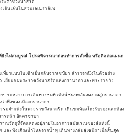
พระราชวังนาสริด
างเดินเล่นในสวนเจเนราลิเฟ
ี่ยังไม่สมบูรณ์ โปรดพิจารณาก่อนทำการสั่งซื้อ หรือติดต่อแผนก
ปเที่ยวแบบไปเช้าเย็นกลับจากเซบียา สำรวจหนึ่งในตัวอย่าง
ี่ยว เยี่ยมชมพระราชวังนาสริดแห่งกรานาดาและพระราชวัง
นสบายๆ ระหว่างการเดินทางชมทิวทัศน์ชนบทอันงดงามสู่กรานาดา
นน่าทึ่งของเมืองกรานาดา
กรรมฝาผนังในพระราชวังนาสริด เดินชมห้องโถงรับรองและห้อง
ารหลัก อัลคาซาบา
ณวัตถุที่จัดแสดงอยู่ภายในอาคารสมัยเรเนซองส์แห่งนี้
และฟังเสียงน้ำไหลจากน้ำพุ เดินทางกลับสู่เซบียาเมื่อสิ้นสุด