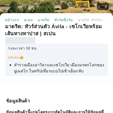
6
หน้าแรก
สเปน
มาดริด
ทัวร์หนึ่งวัน
มาดริด: ทัวร์ส่วนตัว Ávila - เซโกเวียพร้อมเส้นทางทาปาส | สเปน
มาดริด: ทัวร์ส่วนตัว Ávila - เซโกเวียพร้อม
เส้นทางทาปาส | สเปน
ระยะเวลา 10 ชม.
จุดเด่น
สำรวจเมืองอาวิลาและเซโกเวีย เมืองมรดกโลกของ
ยูเนสโก ในทริปเที่ยวแบบไปเช้าเย็นกลับ
เพลิดเพลินไปกับเส้นทางชิมทาปาสตามถนนในเมือง
อาบิลา และลิ้มลองรสชาติอาหารท้องถิ่น
เยี่ยมชมมหาวิหารซานวิเซนเต มหาวิหารที่ใหญ่
ที่สุดและสำคัญที่สุดในเมือง
ข้อมูลสินค้า
ชื่นชมกำแพงเมืองอาวิลาแบบโรมาเนสก์ หนึ่งใน
ข้อมูลสินค้านี้แปลโดยระบบอัตโนมัติและอาจให้ข้อมูลที่