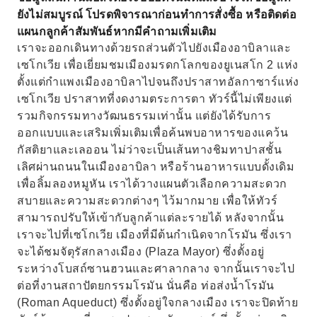
กำแพงเมืองที่ได้รับการอนุรักษ์ไว้ดีที่สุดในสเปน
ยังไม่สมบูรณ์ โปรดพิจารณาก่อนทำการสั่งซื้อ หรือติดต่อ
ชมพระราชวังอัลคาซาร์แห่งเซโกเวีย ปราสาทใน
แผนกลูกค้าสัมพันธ์หากมีคำถามเพิ่มเติม
ฝันที่ดูราวกับหลุดออกมาจากเทพนิยาย
เราจะออกเดินทางด้วยรถส่วนตัวไปยังเมืองอาบิลาและ
เซโกเวีย เพื่อเยี่ยมชมเมืองมรดกโลกของยูเนสโก 2 แห่ง
ตั้งแต่กำแพงเมืองอาบิลาไปจนถึงปราสาทอัลกาซาร์แห่ง
เซโกเวีย ปราสาทที่งดงามตระการตา ทัวร์นี้ไม่เพียงแต่
รวมกิจกรรมทางวัฒนธรรมเท่านั้น แต่ยังได้รับการ
ออกแบบและเสริมเพิ่มเติมเพื่อค้นพบอาหารของแคว้น
กัสติยาและเลออน ไม่ว่าจะเป็นเส้นทางชิมทาปาสชั้น
เลิศผ่านถนนในเมืองอาบิลา หรือร้านอาหารแบบดั้งเดิม
เพื่อลิ้มลองหมูหัน เราได้วางแผนตัวเลือกความสะดวก
สบายและความสะดวกต่างๆ ไว้มากมาย เพื่อให้ทัวร์
สามารถปรับให้เข้ากับลูกค้าแต่ละรายได้ หลังจากนั้น
เราจะไปที่เซโกเวีย เมืองที่มีต้นกำเนิดจากโรมัน ซึ่งเรา
จะได้ชมจัตุรัสกลางเมือง (Plaza Mayor) ซึ่งตั้งอยู่
ระหว่างโบสถ์ซานฮวนและศาลากลาง จากนั้นเราจะไป
ต่อที่งานสถาปัตยกรรมโรมัน นั่นคือ ท่อส่งน้ำโรมัน
(Roman Aqueduct) ซึ่งตั้งอยู่ใจกลางเมือง เราจะปิดท้าย