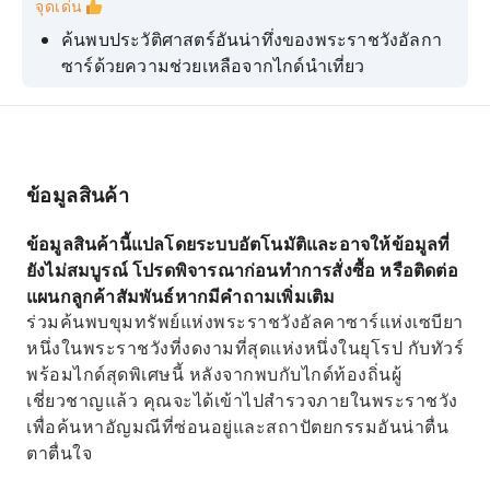
จุดเด่น
ค้นพบประวัติศาสตร์อันน่าทึ่งของพระราชวังอัลกา
ซาร์ด้วยความช่วยเหลือจากไกด์นำเที่ยว
ไม่ต้องต่อแถวยาวที่พระราชวังอัลคาซาร์ และเข้า
ชมได้ทันทีโดยไม่ต้องรอ
สำรวจพระราชวังของบรรดาผู้ปกครองชาวมุสลิมที่
อัลกาซาร์
ข้อมูลสินค้า
เพลิดเพลินไปกับทัวร์พร้อมไกด์นำเที่ยวอย่างเป็น
ข้อมูลสินค้านี้แปลโดยระบบอัตโนมัติและอาจให้ข้อมูลที่
ทางการ
ยังไม่สมบูรณ์ โปรดพิจารณาก่อนทำการสั่งซื้อ หรือติดต่อ
ทางเข้าสู่มหาวิหารและหอคอยกิรัลดา
แผนกลูกค้าสัมพันธ์หากมีคำถามเพิ่มเติม
ร่วมค้นพบขุมทรัพย์แห่งพระราชวังอัลคาซาร์แห่งเซบียา
หนึ่งในพระราชวังที่งดงามที่สุดแห่งหนึ่งในยุโรป กับทัวร์
พร้อมไกด์สุดพิเศษนี้ หลังจากพบกับไกด์ท้องถิ่นผู้
เชี่ยวชาญแล้ว คุณจะได้เข้าไปสำรวจภายในพระราชวัง
เพื่อค้นหาอัญมณีที่ซ่อนอยู่และสถาปัตยกรรมอันน่าตื่น
ตาตื่นใจ