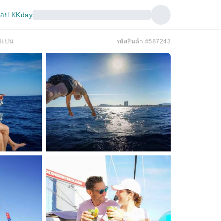
อป KKday
 สเปน
รหัสสินค้า #587243