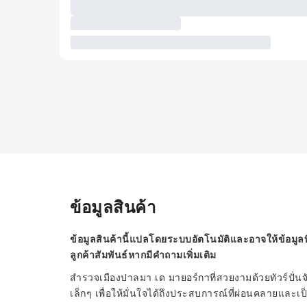
ข้อมูลสินค้า
ข้อมูลสินค้านี้แปลโดยระบบอัตโนมัติและอาจให้ข้อมูลท
ลูกค้าสัมพันธ์หากมีคำถามเพิ่มเติม
สำรวจเมืองปาลมา เด มายอร์กาที่สวยงามด้วยทัวร์ปั่
เล็กๆ เพื่อให้มั่นใจได้ถึงประสบการณ์ที่ผ่อนคลายและเป