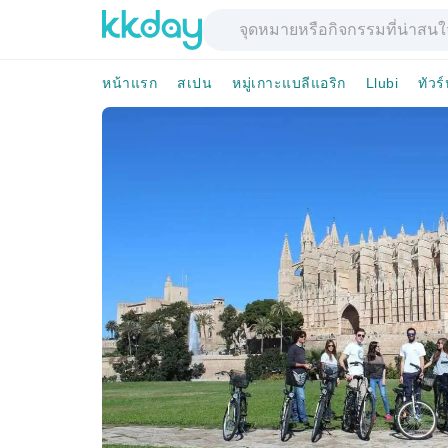
หน้าแรก
สเปน
หมู่เกาะแบลีแอริก
Llubi
ทัวร์