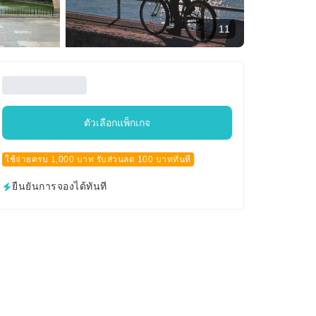
11
ตัวเลือกแพ็กเกจ
ใช้จ่ายครบ 1,000 บาท รับส่วนลด 100 บาททันที
ยืนยันการจองได้ทันที