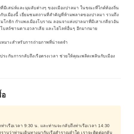
ี่มีเสน่ห์และมุมลับต่างๆ ของเมืองปาลมา ในขณะที่ไกด์ท้องถิ่น
ยวกับเมืองนี้ เยี่ยมชมสถานที่สำคัญที่ห้ามพลาดของปาลมา รวมถึง
มโกธิก กำแพงเมืองโบราณ ลอนจาแห่งปาลมาที่มีเสาเกลียวอัน
โบสถ์ซานตาเอวลาเลีย และไฮไลท์อื่นๆ อีกมากมาย
ึ่งเหมาะสำหรับการถ่ายภาพที่น่าจดจำ
ประกันการกลับถึงเรือตรงเวลา ช่วยให้คุณเพลิดเพลินกับเมือง
้อ
ากท่าเรือเวลา 9:30 น. และท่านจะกลับถึงท่าเรือเวลา 14:30
ราทราบว่าท่านเดินทางมากับเรือสำราญลำใด เราจะติดต่อกลับ