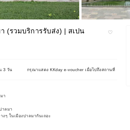
มา (รวมบริการรับส่ง) | สเปน
น 3 วัน
กรุณาแสดง KKday e-voucher เมื่อไปถึงสถานที่
ลมา
วปาลมา
่างๆ ในเมืองปาลมากันเถอะ