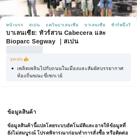
8
หน้าแรก
สเปน
แคว้นบาเลนเซีย
บาเลนเซีย
ทัวร์หนึ่งวัน
บาเลนเซีย: ทัวร์สวน Cabecera และ
Bioparc Segway ｜สเปน
จุดเด่น
เพลิดเพลินไปกับถนนในเมืองและสัมผัสบรรยากาศ
ท้องถิ่นขณะขี่เซกเวย์
เยี่ยมชมอนุสรณ์สถานและย่านที่โดดเด่นและเป็น
ตัวแทนของเมืองวาเลนเซีย
มาค้นพบเรื่องราวเกร็ดเล็กเกร็ดน้อย ตำนาน และ
สถานที่น่าสนใจต่างๆ ในเมืองวาเลนเซียกันเถอะ
ข้อมูลสินค้า
ข้อมูลสินค้านี้แปลโดยระบบอัตโนมัติและอาจให้ข้อมูลที่
ยังไม่สมบูรณ์ โปรดพิจารณาก่อนทำการสั่งซื้อ หรือติดต่อ