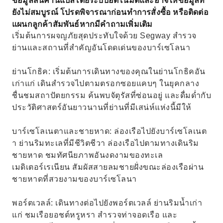
ข้อมูลสินค้านี้แปลโดยระบบอัตโนมัติและอาจให้ข้อมูลที่
✅อุปกรณ์คุณภาพเยี่ยม: เพลิดเพลินกับการขับขี่
ยังไม่สมบูรณ์ โปรดพิจารณาก่อนทำการสั่งซื้อ หรือติดต่อ
ที่ราบรื่นบน Segway รุ่นใหม่
แผนกลูกค้าสัมพันธ์หากมีคำถามเพิ่มเติม
✅ความปลอดภัยต้องมาก่อน: การฝึกอบรมอย่าง
เริ่มต้นการผจญภัยสุดประทับใจด้วย Segway สำรวจ
ละเอียดเพื่อการสำรวจที่ไร้กังวล
ย่านและสถานที่สำคัญอันโดดเด่นของบาร์เซโลนา
ย่านโกธิค: เริ่มต้นการเดินทางของคุณในย่านโกธิคอัน
เก่าแก่ เดินสำรวจไปตามตรอกซอยแคบๆ ในยุคกลาง
ชื่นชมสถาปัตยกรรม ค้นพบจัตุรัสที่ซ่อนอยู่ และดื่มด่ำกับ
ประวัติศาสตร์อันยาวนานที่ย่านที่มีเสน่ห์แห่งนี้มีให้
บาร์เซโลเนตาและชายหาด: ล่องเรือไปยังบาร์เซโลเนต
า ย่านริมทะเลที่มีชีวิตชีวา ล่องเรือไปตามทางเดินริม
ชายหาด ชมทัศนียภาพอันงดงามของทะเล
เมดิเตอร์เรเนียน สัมผัสสายลมชายฝั่งขณะล่องเรือผ่าน
ชายหาดที่สวยงามของบาร์เซโลนา
พอร์ตเวลล์: เดินทางต่อไปยังพอร์ตเวลล์ ย่านริมน้ำเก่า
แก่ ชมเรือยอชต์หรูหรา สำรวจท่าจอดเรือ และ