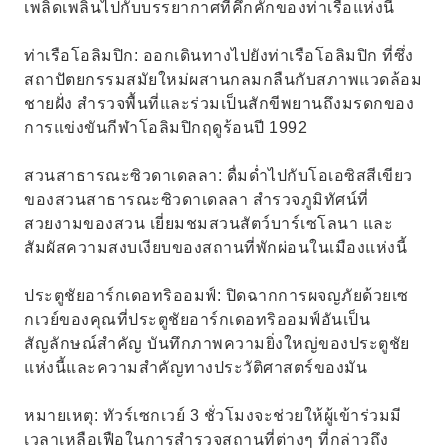
เพลิดเพลินไปกับบรรยากาศที่คึกคักของท่าเรือแห่งนี้
ท่าเรือโอลิมปิก: ออกเดินทางไปยังท่าเรือโอลิมปิก ที่ซึ่ง
สถาปัตยกรรมสมัยใหม่ผสานกลมกลืนกับสภาพแวดล้อม
ชายฝั่ง สำรวจพื้นที่และร่วมเป็นสักขีพยานถึงมรดกของ
การแข่งขันกีฬาโอลิมปิกฤดูร้อนปี 1992
สวนสาธารณะซิวดาเดลลา: ดื่มด่ำไปกับโอเอซิสสีเขียว
ของสวนสาธารณะซิวดาเดลลา สำรวจภูมิทัศน์ที่
สวยงามของสวน เยี่ยมชมสวนสัตว์บาร์เซโลนา และ
สัมผัสความสงบเงียบของสถานที่พักผ่อนในเมืองแห่งนี้
ประตูชัยอาร์กเดอทริออมฟ์: ปิดฉากการผจญภัยด้วยเซ
กเวย์ของคุณที่ประตูชัยอาร์กเดอทริออมฟ์อันเป็น
สัญลักษณ์สำคัญ บันทึกภาพความยิ่งใหญ่ของประตูชัย
แห่งนี้และความสำคัญทางประวัติศาสตร์ของมัน
หมายเหตุ: ทัวร์เซกเวย์ 3 ชั่วโมงจะช่วยให้ผู้เข้าร่วมมี
เวลาเหลือเฟือในการสำรวจสถานที่ต่างๆ ที่กล่าวถึง