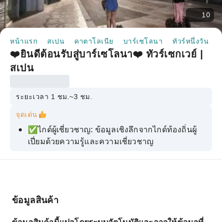
10
หน้าแรก
สเปน
คาตาโลเนีย
บาร์เซโลนา
ทัวร์หนึ่งวัน
❤
❤️ยินดีต้อนรับสู่บาร์เซโลนา❤️ ทัวร์เซกเวย์ |
สเปน
ระยะเวลา 1 ชม.~3 ชม.
จุดเด่น
✅ไกด์ผู้เชี่ยวชาญ: ข้อมูลเชิงลึกจากไกด์ท้องถิ่นผู้
เปี่ยมด้วยความรู้และความเชี่ยวชาญ
✅ตัวเลือกที่ยืดหยุ่น: เลือกทัวร์ 1, 2 หรือ 3 ชั่วโมง
ให้เหมาะกับตารางเวลาของคุณ
✅โปรแกรมท่องเที่ยวแบบครบวงจร: สำรวจสถานที่
ท่องเที่ยวสำคัญๆ ทั้งหมดได้ภายในทริปเดียวเพียง 3
ข้อมูลสินค้า
ชั่วโมง