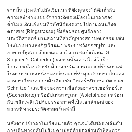
จากนั้น มุ่งหน้าไปยังเวียนนา ที่ซึ่งคุณจะได้ดื่มด่ำกับ
ความสง่างามแบบจักรวรรดิของเมืองเป็นเวลาสอง
ชั่วโมง เดินเล่นชมทิวทัศน์อันงดงามไปตามถนนริงช
ตราสเซ (Ringstrasse) ซึ่งล้อมรอบศูนย์กลาง
ประวัติศาสตร์ ผ่านสถานที่สำคัญทางสถาปัตยกรรม เช่น
โรงโอเปราแห่งรัฐเวียนนา พระราชวังฮอฟบูร์ก และ
อาคารรัฐสภา เยี่ยมชมมหาวิหารเซนต์สตีเฟน (St.
Stephen's Cathedral) ผลงานชิ้นเอกสไตล์โกธิก
ใจกลางเมือง สำหรับมื้อกลางวัน ผ่อนคลายที่ร้านกาแฟ
ในตำนานแห่งหนึ่งของเวียนนา ที่ซึ่งคุณสามารถลิ้มลอง
อาหารเวียนนาแบบดั้งเดิม เช่น วีเนอร์ชนิทเซล (Wiener
Schnitzel) และชิมของหวานชื่อดังอย่างซาเชอร์ทอร์เต
(Sachertorte) หรืออัปเฟลสตรูเดล (Apfelstrudel) พร้อม
กับเพลิดเพลินไปกับบรรยากาศที่เป็นเอกลักษณ์ของ
สถานที่ทางประวัติศาสตร์เหล่านี้
หลังจากใช้เวลาในเวียนนาแล้ว คุณจะได้เพลิดเพลินกับ
การเดินทางกลับไปยังบูดาเปสต์ด้วยรถส่วนตัวที่สะดวก