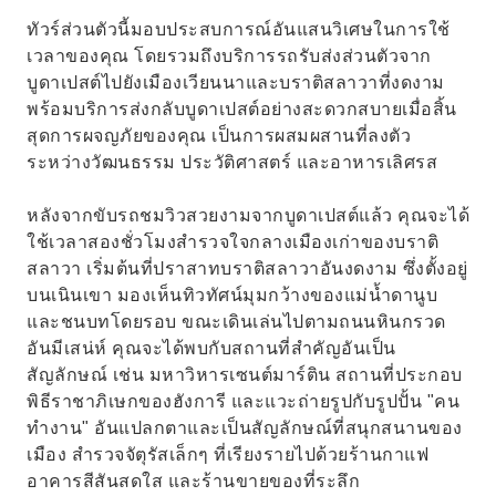
ทัวร์ส่วนตัวนี้มอบประสบการณ์อันแสนวิเศษในการใช้
เวลาของคุณ โดยรวมถึงบริการรถรับส่งส่วนตัวจาก
บูดาเปสต์ไปยังเมืองเวียนนาและบราติสลาวาที่งดงาม
พร้อมบริการส่งกลับบูดาเปสต์อย่างสะดวกสบายเมื่อสิ้น
สุดการผจญภัยของคุณ เป็นการผสมผสานที่ลงตัว
ระหว่างวัฒนธรรม ประวัติศาสตร์ และอาหารเลิศรส
หลังจากขับรถชมวิวสวยงามจากบูดาเปสต์แล้ว คุณจะได้
ใช้เวลาสองชั่วโมงสำรวจใจกลางเมืองเก่าของบราติ
สลาวา เริ่มต้นที่ปราสาทบราติสลาวาอันงดงาม ซึ่งตั้งอยู่
บนเนินเขา มองเห็นทิวทัศน์มุมกว้างของแม่น้ำดานูบ
และชนบทโดยรอบ ขณะเดินเล่นไปตามถนนหินกรวด
อันมีเสน่ห์ คุณจะได้พบกับสถานที่สำคัญอันเป็น
สัญลักษณ์ เช่น มหาวิหารเซนต์มาร์ติน สถานที่ประกอบ
พิธีราชาภิเษกของฮังการี และแวะถ่ายรูปกับรูปปั้น "คน
ทำงาน" อันแปลกตาและเป็นสัญลักษณ์ที่สนุกสนานของ
เมือง สำรวจจัตุรัสเล็กๆ ที่เรียงรายไปด้วยร้านกาแฟ
อาคารสีสันสดใส และร้านขายของที่ระลึก