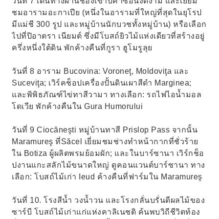
วันที่ 7 เดินทางผ่านช่องเขาบิคาซอันงดงาม และเยี่ยม
ชมอารามอะกาเปีย (หนึ่งในอารามที่ใหญ่ที่สุดในยุโรป
มีแม่ชี 300 รูป และหมู่บ้านนักบวชทั้งหมู่บ้าน) หรือเลือก
ไปที่ปิอาตรา เนียมต์ ซึ่งมีโบสถ์ยิวไม้แห่งเดียวที่สร้างอยู่
ครึ่งหนึ่งใต้ดิน พักค้างคืนที่กูรา ฮูโมรูลุย
วันที่ 8 อาราม Bucovina: Voroneţ, Moldoviţa และ
Suceviţa; เวิร์คช็อปเครื่องปั้นดินเผาสีดำ Marginea;
และพิพิธภัณฑ์ไข่ทาสีวามา ทางเลือก: รถไฟไอน้ำมอล
โดเวีย พักค้างคืนใน Gura Humorului
วันที่ 9 Ciocăneşti หมู่บ้านทาสี Prislop Pass จากนั้น
Maramureş ที่Săcel เยี่ยมชมช่างทำหน้ากากที่ชั่วร้าย
ใน Botiza ผู้ผลิตพรมย้อมผัก; และในบาร์ซานา เวิร์กช็อ
ปงานแกะสลักไม้ขนาดใหญ่ ดูคอนแวนต์บาร์ซานา ทาง
เลือก: โบสถ์ไม้เก่า Ieud ค้างคืนที่ฟาร์มใน Maramureş
วันที่ 10. โรงสีน้ำ วงน้ำวน และโรงกลั่นบรั่นดีผลไม้ของ
ซาร์บี โบสถ์ไม้เก่าแก่แห่งคาลิเนชติ ค้นพบวิถีชีวิตท้อง