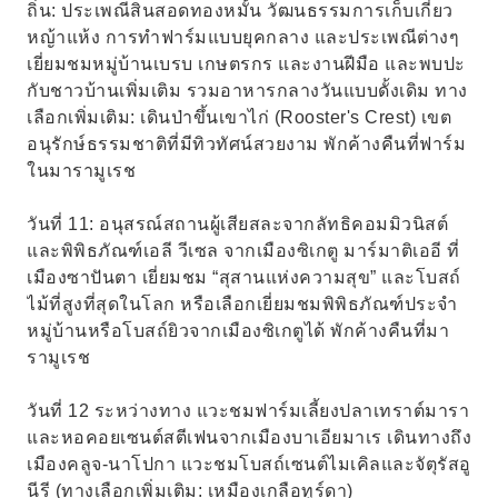
ถิ่น: ประเพณีสินสอดทองหมั้น วัฒนธรรมการเก็บเกี่ยว
หญ้าแห้ง การทำฟาร์มแบบยุคกลาง และประเพณีต่างๆ
เยี่ยมชมหมู่บ้านเบรบ เกษตรกร และงานฝีมือ และพบปะ
กับชาวบ้านเพิ่มเติม รวมอาหารกลางวันแบบดั้งเดิม ทาง
เลือกเพิ่มเติม: เดินป่าขึ้นเขาไก่ (Rooster's Crest) เขต
อนุรักษ์ธรรมชาติที่มีทิวทัศน์สวยงาม พักค้างคืนที่ฟาร์ม
ในมารามูเรช
วันที่ 11: อนุสรณ์สถานผู้เสียสละจากลัทธิคอมมิวนิสต์
และพิพิธภัณฑ์เอลี วีเซล จากเมืองซิเกตู มาร์มาติเออี ที่
เมืองซาปันตา เยี่ยมชม “สุสานแห่งความสุข” และโบสถ์
ไม้ที่สูงที่สุดในโลก หรือเลือกเยี่ยมชมพิพิธภัณฑ์ประจำ
หมู่บ้านหรือโบสถ์ยิวจากเมืองซิเกตูได้ พักค้างคืนที่มา
รามูเรช
วันที่ 12 ระหว่างทาง แวะชมฟาร์มเลี้ยงปลาเทราต์มารา
และหอคอยเซนต์สตีเฟนจากเมืองบาเอียมาเร เดินทางถึง
เมืองคลูจ-นาโปกา แวะชมโบสถ์เซนต์ไมเคิลและจัตุรัสอู
นีรี (ทางเลือกเพิ่มเติม: เหมืองเกลือทูร์ดา)