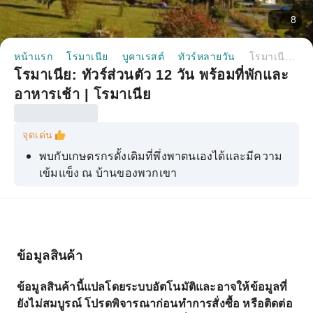
8
หน้าแรก
โรมาเนีย
บูคาเรสต์
ทัวร์หลายวัน
โรมาเนีย: ทัวร์ส่วนตัว 12 วัน พร้อมที่พักและอาหารเช้า | โรมาเนีย
โรมาเนีย: ทัวร์ส่วนตัว 12 วัน พร้อมที่พักและ
อาหารเช้า | โรมาเนีย
จุดเด่น
พบกับเกษตรกรดั้งเดิมที่พึ่งพาตนเองได้และมีความ
เข้มแข็ง ณ บ้านของพวกเขา
ค้นพบการผสมผสานทางวัฒนธรรม: ชาวโรมาเนีย
ชาวโรมานี ชาวแซกซอน ชาวยูเครน และชาว
ฮังการี
ชมสถานที่ท่องเที่ยวสำคัญที่สุดของโรมาเนีย
ข้อมูลสินค้า
ออกไปจากเส้นทางท่องเที่ยวที่คนนิยมไปกัน
ข้อมูลสินค้านี้แปลโดยระบบอัตโนมัติและอาจให้ข้อมูลที่
สัมผัสประสบการณ์จริงในสังคมเกษตรกรที่อนุรักษ์
ยังไม่สมบูรณ์ โปรดพิจารณาก่อนทำการสั่งซื้อ หรือติดต่อ
นิยมที่สุดแห่งหนึ่งของยุโรป