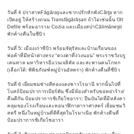
วันที่ 4 ปราสาทFăgăraşและซากปรักหักพังCârţa หาก
เปิดอยู่ ให้สร้างถนน Transfăgărășan ถ้าไม่เช่นนั้น Olt
Defile พร้อมอาราม Cozia และเมืองสปาCălimăneşti
พักค้างคืนในซีบิว
วันที่ 5: เมืองเก่าซีบิว พร้อมจัตุรัสและบ้านเรือนของ
พ่อค้าที่มีหน้าต่างทรง “ดวงตาที่ง่วงนอน” พระราชวังบรู
เคนทาล มหาวิหารอีแวนเจลิคัล และสะพานคนโกหก
(เลือกได้: พิพิธภัณฑ์หมู่บ้านอัสตรา) พักค้างคืนที่ซีบิว
วันที่ 6 เยี่ยมชมช่างตีทองแดงชาวโรมานี จากนั้นไปที่
โบสถ์ป้อมปราการเบียร์ตัน ซึ่งมีห้องสำหรับขอหย่าร้าง/
คืนดีกัน ป้อมปราการซิเกียโซอารา: ปีนบันไดที่มีหลังคา
คลุมของโรงเรียนและหอนาฬิกาดาราศาสตร์ เยี่ยมชมวิ
สครี หนึ่งในหมู่บ้านที่ดีที่สุดในโรมาเนีย พักค้างคืนที่
ป้อมปราการซิเกียโซอารา