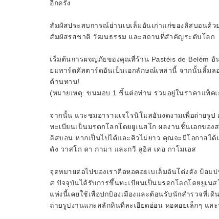
อีกครั้ง
สัมผัสประสบการณ์ย่านเบเล็มอันเก่าแก่ของลิสบอนด้วยทัวร
สัมผัสรสชาติ วัฒนธรรม และสถานที่สำคัญระดับโลก
เริ่มต้นการผจญภัยของคุณที่ร้าน Pastéis de Belém อันเลื
ยมทาร์ตคัสตาร์ดอันเป็นเอกลักษณ์เหล่านี้ จากนั้นลิ้
ต้านทาน!
(หมายเหตุ: ขนมอบ 1 ชิ้นต่อท่าน รวมอยู่ในราคาแพ็คเก
จากนั้น แวะชมอารามเจโรนิโมสอันงดงามเพื่อถ่ายรูป อา
ทะเบียนเป็นมรดกโลกโดยยูเนสโก ผลงานชิ้นเอกของสถาปั
ลิสบอน หากเป็นไปได้และคิวไม่ยาว คุณจะมีโอกาสได้เข
ดัง วาสโก ดา กามา และกวี ลูอิส เดอ กาโมเอส
จุดหมายต่อไปของเราคือหอคอยเบเล็มอันโด่งดัง ป้อมป
ส ปัจจุบันได้รับการขึ้นทะเบียนเป็นมรดกโลกโดยยูเนส
แห่งนี้เคยใช้เพื่อปกป้องเมืองและต้อนรับนักสำรวจที่เ
ถ่ายรูปงานแกะสลักหินที่ละเอียดอ่อน หอคอยเล็กๆ และทำเล