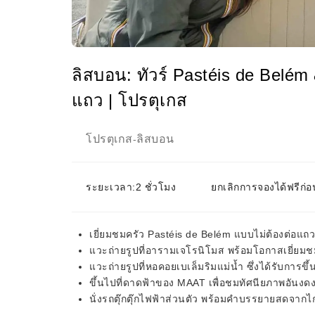
ลิสบอน: ทัวร์ Pastéis de Belém
แถว | โปรตุเกส
โปรตุเกส
ลิสบอน
-
ระยะเวลา:2 ชั่วโมง
ยกเลิกการจองได้ฟรีก่อ
เยี่ยมชมครัว Pastéis de Belém แบบไม่ต้องต่อแถ
แวะถ่ายรูปที่อารามเจโรนิโมส พร้อมโอกาสเยี่ย
แวะถ่ายรูปที่หอคอยเบเล็มริมแม่น้ำ ซึ่งได้รับกา
ขึ้นไปที่ดาดฟ้าของ MAAT เพื่อชมทัศนียภาพอัน
นั่งรถตุ๊กตุ๊กไฟฟ้าส่วนตัว พร้อมคำบรรยายสดจากไกด