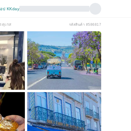
อป KKday
รตุเกส
รหัสสินค้า #586817