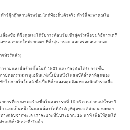
์ตุ๊กตุ๊กส่วนตัวพร้อมไกด์ท้องถิ่นตัวจริง ทัวร์นี้จะพาคุณไป
่องชื่อ ที่ซึ่งคุณจะได้รับการต้อนรับเข้าสู่ครัวเพื่อชมวิธีการเตรี
มลองขนมอบสดใหม่จากเตา ที่ทั้งอุ่น กรอบ และอร่อยจนยากจะ
จทัวร์แล้ว)
รามแห่งนี้สร้างขึ้นในปี 1501 และปัจจุบันได้รับการขึ้น
ตยกรรมมานูเอลีนแห่งนี้เป็นหนึ่งในสมบัติล้ำค่าที่สุดของ
้าไปภายในโบสถ์ ซึ่งเป็นที่ตั้งของหลุมฝังศพของนักสำรวจชื่อ
ราการที่สวยงามสร้างขึ้นในศตวรรษที่ 16 บริเวณปากแม่น้ำทากั
โก และเป็นหนึ่งในแลนด์มาร์คที่สำคัญที่สุดของลิสบอน หอคอย
ดินทางกลับจากทะเล เราจะแวะที่นี่ประมาณ 15 นาที เพื่อให้คุณได้
ที่ตั้งอันน่าทึ่งริมน้ำ