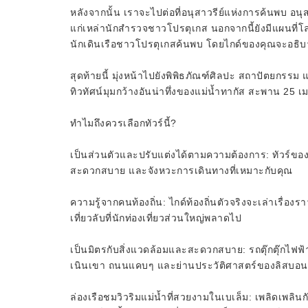
หลังจากนั้น เราจะไปต่อที่อนุสาวรีย์แห่งการค้นพบ อนุสา
แก่เหล่านักสำรวจชาวโปรตุเกส นอกจากนี้ยังมีแผนที่โล
นักเดินเรือชาวโปรตุเกสค้นพบ โดยไกด์ของคุณจะอธิบา
สุดท้ายนี้ มุ่งหน้าไปยังพิพิธภัณฑ์ศิลปะ สถาปัตยกรรม
ทิวทัศน์มุมกว้างอันน่าทึ่งของแม่น้ำทากัส สะพาน 2
ทำไมถึงควรเลือกทัวร์นี้?
เป็นส่วนตัวและปรับแต่งได้ตามความต้องการ: ทัวร์ของ
สะดวกสบาย และจังหวะการเดินทางที่เหมาะกับคุณ
ความรู้จากคนท้องถิ่น: ไกด์ท้องถิ่นตัวจริงจะเล่าเรื่องร
เที่ยวลับที่นักท่องเที่ยวส่วนใหญ่พลาดไป
เป็นมิตรกับสิ่งแวดล้อมและสะดวกสบาย: รถตุ๊กตุ๊กไฟฟ
เนินเขา ถนนแคบๆ และย่านประวัติศาสตร์ของลิสบอน
ล่องเรือชมวิวริมแม่น้ำที่สวยงามในเบเล็ม: เพลิดเพลิ