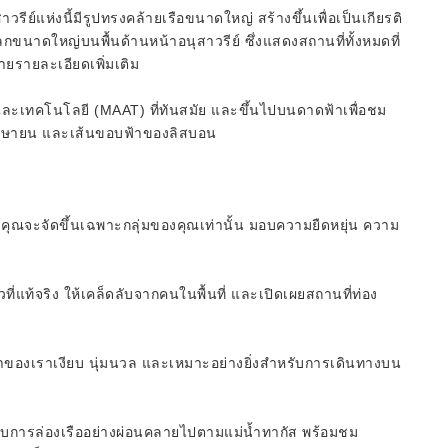
วรีย์แห่งนี้มีรูปทรงคล้ายเรือขนาดใหญ่ สร้างขึ้นเพื่อเป็นเกียรติ
กขนาดใหญ่บนพื้นด้านหน้าอนุสาวรีย์ ซึ่งแสดงสถานที่ทั้งหมดที่
ยรายละเอียดเพิ่มเติม
 และเทคโนโลยี (MAAT) ที่ทันสมัย ​​และขึ้นไปบนดาดฟ้าเพื่อชม
5 เมษายน และเส้นขอบฟ้าของลิสบอน
คุณจะจัดขึ้นเฉพาะกลุ่มของคุณเท่านั้น มอบความยืดหยุ่น ความ
าวที่แท้จริง ให้เคล็ดลับจากคนในพื้นที่ และเปิดเผยสถานที่ท่อง
้าของเราเงียบ นุ่มนวล และเหมาะอย่างยิ่งสำหรับการเดินทางบน
นกับการล่องเรืออย่างผ่อนคลายไปตามแม่น้ำทากัส พร้อมชม