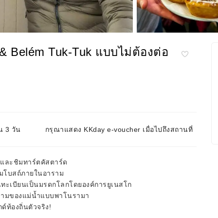
 & Belém Tuk-Tuk แบบไม่ต้องต่อ
น 3 วัน
กรุณาแสดง KKday e-voucher เมื่อไปถึงสถานที่
วและชิมทาร์ตคัสตาร์ด
มชมโบสถ์ภายในอาราม
รขึ้นทะเบียนเป็นมรดกโลกโดยองค์การยูเนสโก
งดงามของแม่น้ำแบบพาโนรามา
์ท้องถิ่นตัวจริง!