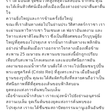
รา โด มอนเต จุดชมวิวที่สูงที่สุดในลิสบอน จากที่นี่ คุณ
จะได้เห็นทิวทัศน์เมืองทั้งเมืองเบื้องล่างอย่างน่าตื่นตาตื่น
ใจ
ความยิ่งใหญ่และการข้ามครั้งยิ่งใหญ่
ขณะที่เราเดินทางต่อไปในย่านประวัติศาสตร์กราซา เรา
จะผ่านมหาวิหารเซา วินเซนเต เด ฟอราอันงดงาม และ
วิหารแห่งชาติโดมสีขาว ซึ่งเป็นที่ฝังศพของวีรบุรุษผู้ยิ่ง
ใหญ่ที่สุดของโปรตุเกส จากนั้นการเดินทางจะพลิกผัน
อย่างน่าตื่นเต้นเมื่อเราออกจากใจกลางเมืองเพื่อข้าม
สะพาน 25 เมษายน สะพานแขวนแห่งนี้มักถูกเปรียบ
เทียบกับสะพานโกลเดนเกต และมอบทัศนียภาพอัน
งดงามของแม่น้ำทากัส บนฝั่งใต้ เราจะไปเยี่ยมชมรูปปั้น
พระเยซูคริสต์ (Cristo Rei) ที่สูงตระหง่าน เมื่อยืนอยู่ที่
ฐานของรูปปั้น คุณจะได้สัมผัสกับสิ่งที่หลายคนถือว่าเป็น
ทัศนียภาพที่ดีที่สุดของเส้นขอบฟ้าลิสบอน
ยุคทองแห่งการค้นพบในเบเล็ม
เมื่อข้ามแม่น้ำกลับมา เราจะมุ่งหน้าไปยังย่านอนุสรณ์
สถานเบเล็ม จุดเริ่มต้นของยุคแห่งการค้นพบของ
โปรตุเกส เราจะได้ชื่นชมสถาปัตยกรรมมานูเอลีนอันซับ