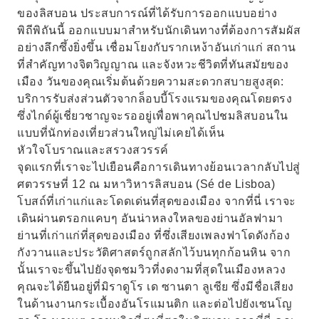
ของลิสบอน ประสบการณ์ที่ได้รับการออกแบบอย่าง
พิถีพิถันนี้ ออกแบบมาสำหรับนักเดินทางที่ต้องการสัมผัส
อย่างลึกซึ้งยิ่งขึ้น เชื่อมโยงกับรากเหง้าอันเก่าแก่ สถาน
ที่สำคัญทางจิตวิญญาณ และจังหวะชีวิตที่ทันสมัยของ
เมือง วันของคุณเริ่มต้นด้วยความสะดวกสบายสูงสุด:
บริการรับส่งส่วนตัวจากล็อบบี้โรงแรมของคุณโดยตรง
ซึ่งไกด์ผู้เชี่ยวชาญจะรออยู่เพื่อพาคุณไปชมลิสบอนใน
แบบที่นักท่องเที่ยวส่วนใหญ่ไม่เคยได้เห็น
หัวใจโบราณและสรวงสวรรค์
จุดแรกที่เราจะไปเยือนคือการเดินทางย้อนเวลากลับไปสู่
ศตวรรษที่ 12 ณ มหาวิหารลิสบอน (Sé de Lisboa)
โบสถ์ที่เก่าแก่และโดดเด่นที่สุดของเมือง จากที่นี่ เราจะ
เดินผ่านตรอกแคบๆ อันน่าหลงใหลของย่านอัลฟามา
ย่านที่เก่าแก่ที่สุดของเมือง ที่ซึ่งเสียงเพลงฟาโดดังก้อง
กังวานและประวัติศาสตร์ถูกสลักไว้บนทุกก้อนหิน จาก
นั้นเราจะขึ้นไปยังจุดชมวิวที่งดงามที่สุดในเมืองหลวง
คุณจะได้ยืนอยู่ที่มิราดูโร เด ซานตา ลูเซีย ซึ่งมีชื่อเสียง
ในด้านงานกระเบื้องอันโรแมนติก และต่อไปยังเซนโญ