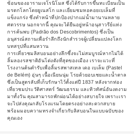
ซ้อนของอารามเจโรนิโมส ซึ่งได้รับการขึ้นทะเบียนเป็น
มรดกโลกโดยยูเนสโก และเยี่ยมชมหอคอยเบเล็มที่
แข็งแกร่ง ซึ่งทำหน้าที่ปกป้องปากแม่น้ำมานานหลาย
ศตวรรษ นอกจากนี้ คุณจะได้ยืนอยู่หน้าอนุสาวรีย์แห่ง
การค้นพบ (Padrão dos Descobrimentos) ซึ่งเป็น
อนุสรณ์สถานเพื่อรำลึกถึงนักสำรวจผู้เปลี่ยนแปลงโลก
บทสรุปที่แสนหวาน
การเที่ยวชมลิสบอนอย่างลึกซึ้งจะไม่สมบูรณ์หากไม่ได้
ลิ้มลองรสชาติอันโด่งดังที่สุดของเมือง เราจะแวะที่
โรงงานต้นตำรับเพื่อลิ้มรสพาสเทล เดอ เบเล็ม (Pastel
de Belém) อุ่นๆ เนื้อเนียนนุ่ม โรยด้วยอบเชยและน้ำตาล
ซึ่งเป็นสูตรลับที่เก็บรักษาไว้ตั้งแต่ปี 1837 หลังจากท่อง
เที่ยวชมประวัติศาสตร์ วัฒนธรรม และทิวทัศน์อันงดงาม
มาทั้งวัน คุณสามารถพักผ่อนได้อย่างสบายใจ เพราะเรา
จะไปส่งคุณกลับโรงแรมโดยตรงอย่างสะดวกสบาย
พร้อมมอบความทรงจำเกี่ยวกับลิสบอนในแบบฉบับของ
คุณเอง