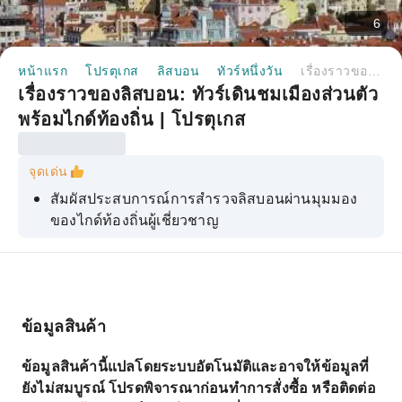
6
หน้าแรก
โปรตุเกส
ลิสบอน
ทัวร์หนึ่งวัน
เรื่องราวของลิสบอน: ทัวร์เดินชมเมืองส่วนตัวพร้อมไกด์ท้องถิ่น | โปรตุเกส
เรื่องราวของลิสบอน: ทัวร์เดินชมเมืองส่วนตัว
พร้อมไกด์ท้องถิ่น | โปรตุเกส
จุดเด่น
สัมผัสประสบการณ์การสำรวจลิสบอนผ่านมุมมอง
ของไกด์ท้องถิ่นผู้เชี่ยวชาญ
สัมผัสประสบการณ์ที่ปรับแต่งให้เหมาะสมกับความ
สนใจของคุณ
มาค้นพบลิสบอน ตั้งแต่ตำนานของยูลิสซีสไปจนถึง
การผงาดขึ้นเป็นจักรวรรดิระดับโลกที่รุ่งเรือง
ข้อมูลสินค้า
เยี่ยมชมลาร์โก โด คาร์โม จัตุรัสอันเงียบสงบที่มีต้น
ข้อมูลสินค้านี้แปลโดยระบบอัตโนมัติและอาจให้ข้อมูลที่
จาคารันดาและน้ำพุอันงดงาม
ยังไม่สมบูรณ์ โปรดพิจารณาก่อนทำการสั่งซื้อ หรือติดต่อ