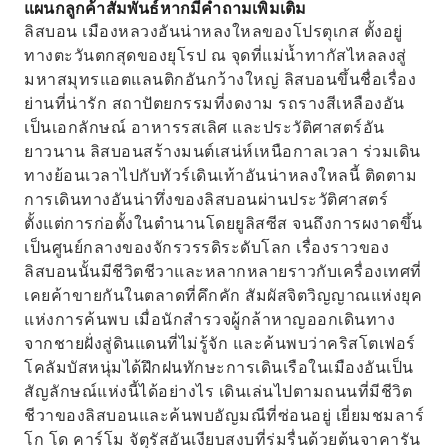
แผนกลูกค้าสัมพันธ์หากมีคำถามเพิ่มเติม
ลิสบอน เมืองหลวงอันน่าหลงใหลของโปรตุเกส ตั้งอยู่
ทางตะวันตกสุดของยุโรป ณ จุดที่แม่น้ำทากัสไหลลงสู่
มหาสมุทรแอตแลนติกอันกว้างใหญ่ ลิสบอนขึ้นชื่อเรื่อง
ย่านที่น่ารัก สถาปัตยกรรมที่งดงาม รถรางสีเหลืองอัน
เป็นเอกลักษณ์ อาหารรสเลิศ และประวัติศาสตร์อัน
ยาวนาน ลิสบอนสร้างมนต์เสน่ห์เหนือกาลเวลา ร่วมเดิน
ทางย้อนเวลาไปกับทัวร์เดินเท้าอันน่าหลงใหลนี้ ติดตาม
การเดินทางอันน่าทึ่งของลิสบอนผ่านประวัติศาสตร์
ตั้งแต่การก่อตั้งในตำนานโดยยูลิสซีส จนถึงการผงาดขึ้น
เป็นศูนย์กลางของจักรวรรดิระดับโลก เรื่องราวของ
ลิสบอนนั้นมีชีวิตชีวาและหลากหลายราวกับเครื่องเทศที่
เคยค้าขายกันในตลาดที่คึกคัก สัมผัสจิตวิญญาณแห่งยุค
แห่งการค้นพบ เมื่อนักสำรวจผู้กล้าหาญออกเดินทาง
จากชายฝั่งสู่ดินแดนที่ไม่รู้จัก และค้นพบว่าคริสโตเฟอร์
โคลัมบัสหนุ่มได้ฝึกฝนทักษะการเดินเรือในเมืองอันเป็น
สัญลักษณ์แห่งนี้ได้อย่างไร เดินเล่นไปตามถนนที่มีชีวิต
ชีวาของลิสบอนและค้นพบอัญมณีที่ซ่อนอยู่ เยี่ยมชมลาร์
โก โด คาร์โม จัตุรัสอันเงียบสงบที่ร่มรื่นด้วยต้นจาคารัน