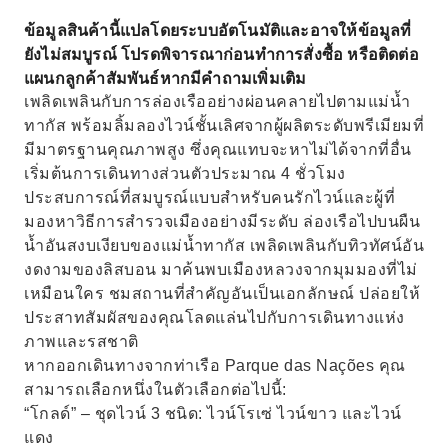
ความปลอดภัยและความสะดวกสบายของคุณคือสิ่ง
ข้อมูลสินค้านี้แปลโดยระบบอัตโนมัติและอาจให้ข้อมูลที่
ที่เราให้ความสำคัญเป็นอันดับแรก
ยังไม่สมบูรณ์ โปรดพิจารณาก่อนทำการสั่งซื้อ หรือติดต่อ
ประกอบด้วยชีส เนื้อสัตว์แปรรูป และผลไม้
แผนกลูกค้าสัมพันธ์หากมีคำถามเพิ่มเติม
เพลิดเพลินกับการล่องเรืออย่างผ่อนคลายไปตามแม่น้ำ
ทากัส พร้อมลิ้มลองไวน์ชั้นเลิศจากผู้ผลิตระดับพรีเมียมที่
มีมาตรฐานคุณภาพสูง ซึ่งคุณแทบจะหาไม่ได้จากที่อื่น
เริ่มต้นการเดินทางส่วนตัวประมาณ 4 ชั่วโมง
ประสบการณ์ที่สมบูรณ์แบบสำหรับคนรักไวน์และผู้ที่
มองหาวิธีการสำรวจเมืองอย่างมีระดับ ล่องเรือไปบนผืน
น้ำอันสงบเงียบของแม่น้ำทากัส เพลิดเพลินกับทิวทัศน์อัน
งดงามของลิสบอน มาค้นพบเมืองหลวงจากมุมมองที่ไม่
เหมือนใคร ชมสถานที่สำคัญอันเป็นเอกลักษณ์ ปล่อยให้
ประสาทสัมผัสของคุณโลดแล่นไปกับการเดินทางแห่ง
ภาพและรสชาติ
หากออกเดินทางจากท่าเรือ Parque das Nações คุณ
สามารถเลือกหนึ่งในตัวเลือกต่อไปนี้:
“โกลด์” – ชุดไวน์ 3 ชนิด: ไวน์โรเซ่ ไวน์ขาว และไวน์
แดง