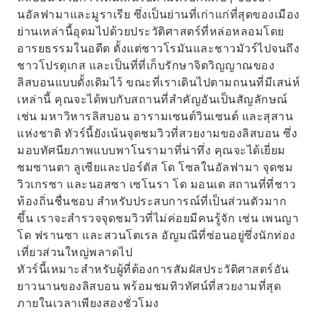
นอัลฟามาและมูราเรีย ซึ่งเป็นย่านที่เก่าแก่ที่สุดของเมือง
ย่านเหล่านี้อุดมไปด้วยประวัติศาสตร์ที่หล่อหลอมโดย
อารยธรรมในอดีต ตั้งแต่ชาวโรมันและชาวมัวร์ไปจนถึง
ชาวโปรตุเกส และเป็นที่ที่เก็บรักษาจิตวิญญาณของ
ลิสบอนแบบดั้งเดิมไว้ ขณะที่เราเดินไปตามถนนที่มีเสน่ห์
เหล่านี้ คุณจะได้พบกับสถานที่สำคัญอันเป็นสัญลักษณ์
เช่น มหาวิหารลิสบอน อารามเซนต์วินเซนต์ และสุสาน
แห่งชาติ ทัวร์นี้ยังเน้นจุดชมวิวที่สวยงามของลิสบอน ซึ่ง
มอบทัศนียภาพแบบพาโนรามาที่น่าทึ่ง คุณจะได้เยี่ยม
ชมซานตา ลูเซียและปอร์ตัส โด โซลในอัลฟามา จุดชม
วิวเกรซา และนอสซา เซโนรา โด มอนเต สถานที่ที่ชาว
ท้องถิ่นชื่นชอบ สำหรับประสบการณ์ที่เป็นส่วนตัวมาก
ขึ้น เราจะสำรวจจุดชมวิวที่ไม่ค่อยมีคนรู้จัก เช่น เพนญา
โด ฟรานซา และสวนโตเรล อัญมณีที่ซ่อนอยู่ซึ่งนักท่อง
เที่ยวส่วนใหญ่พลาดไป
ทัวร์นี้เหมาะสำหรับผู้ที่ต้องการสัมผัสประวัติศาสตร์อัน
ยาวนานของลิสบอน พร้อมชมทิวทัศน์ที่สวยงามที่สุด
ภายในเวลาเพียงสองชั่วโมง