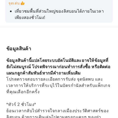
จุดเด่น
เที่ยวชมพื้นที่ส่วนใหญ่ของลิสบอนได้ภายในเวลา
เพียงสองชั่วโมง!
ค้นพบสถานที่ท่องเที่ยวที่ซ่อนเร้นของลิสบอนผ่าน
มุมมองของคนท้องถิ่น
สัมผัสประสบการณ์ลิสบอนกับไกด์ท้องถิ่นตัวจริงที่มี
ความรู้ลึกซึ้งเกี่ยวกับเมืองนี้
ข้อมูลสินค้า
ประสบการณ์วีไอพี: ไม่ต้องต่อคิวใน Santa Justa
ข้อมูลสินค้านี้แปลโดยระบบอัตโนมัติและอาจให้ข้อมูลที่
Lift และใน Pastéis de Belém
ยังไม่สมบูรณ์ โปรดพิจารณาก่อนทำการสั่งซื้อ หรือติดต่อ
เลือกทัวร์ 4 ชั่วโมงเพื่อสำรวจย่านประวัติศาสตร์เบ
แผนกลูกค้าสัมพันธ์หากมีคำถามเพิ่มเติม
เล็ม!
โปรดตรวจสอบรายละเอียดการรับส่ง จุดนัดพบ และ
เวลาการให้บริการที่ระบุไว้ในบัตรกำนัลสำหรับแพ็กเกจ
ที่คุณเลือกอีกครั้ง
*ทัวร์ 2 ชั่วโมง*
ย้อนเวลากลับไปสำรวจใจกลางเมืองประวัติศาสตร์ของ
ลิสบอน ด้วยการเดินเล่นไปตามตรอกแคบๆ ของย่า