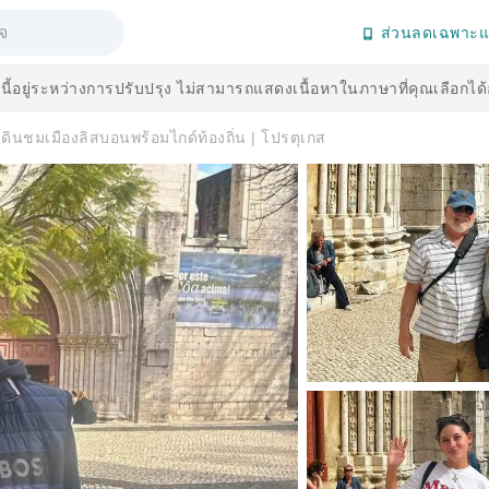
ส่วนลดเฉพาะแ
านี้อยู่ระหว่างการปรับปรุง ไม่สามารถแสดงเนื้อหาในภาษาที่คุณเลือกได
์เดินชมเมืองลิสบอนพร้อมไกด์ท้องถิ่น | โปรตุเกส