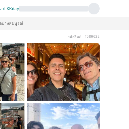
อป KKday
้อย่างสมบูรณ์
รหัสสินค้า #586622