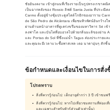
ชัยอันงดงาม เข้าสู่ถนนที่เรียงรายเป็นรูปทรงเรขาคณ
เป็นฉากหลังของ Rossio ลิฟต์ Santa Justa ที่ประณี
Carmo ตั้งอยู่ข้างซุ้มประตูสไตล์โกธิกของอาราม Ca
de São Pedro de Alcântara เพื่อชมทิวทัศน์อันกว้า
ผ่านด้านหน้าอาคารที่ดูเคร่งขรึมของมหาวิหาร Sé เข้าส
ลงฟาโด และบันไดที่อบอวลไปด้วยกลิ่นมะลิของย่าน Alf
และ Portas do Sol ที่ซึ่งแม่น้ำ Tagus ส่องประกายแ
และคุณจะมีเวลาแวะซื้อพาสเทล เดอ นาตาอุ่นๆ สักชิ้
ข้อกำหนดและเงื่อนไขในการสั่งซื
โปรดทราบ
สิ่งที่ควรรู้ก่อนไป: เด็กอายุต่ำกว่า 3 ปี เข้าชมฟร
สิ่งที่ควรรู้ก่อนไป: หากไปเที่ยวชมสถานที่ท่องเ
และเฉพาะสำหรับทัวร์ส่วนตัวเท่านั้น)