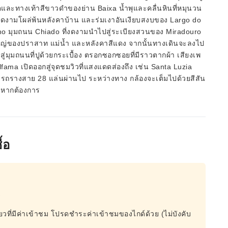
ิตและทางเท้าสีขาวดำของย่าน Baixa น้ำพุและคลื่นหินที่หมุนวน
ตงดงามโผล่พ้นหลังคาบ้าน และร่มเงาอันเงียบสงบของ Largo do
rmo มุมถนน Chiado ที่งดงามนำไปสู่ระเบียงสวนของ Miradouro
งใหญ่ของปราสาท แม่น้ำ และหลังคาสีแดง จากนั้นทางเดินจะลงไป
ู่มุมถนนที่ปูด้วยกระเบื้อง ตรอกซอกซอยที่มีราวตากผ้า เสียงเพ
ama เปิดออกสู่จุดชมวิวที่แสงแดดส่องถึง เช่น Santa Luzia
ละรถรางสาย 28 แล่นผ่านไป ระหว่างทาง กล้องจะเต็มไปด้วยสีสัน
นหากต้องการ
้อ
ี
ที่ยวที่มีค่าเข้าชม โปรดชำระค่าเข้าชมของไกด์ด้วย (ไม่บังคับ