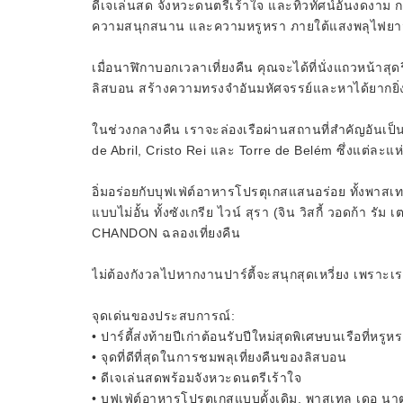
ดีเจเล่นสด จังหวะดนตรีเร้าใจ และทิวทัศน์อันงดงาม ก
ความสนุกสนาน และความหรูหรา ภายใต้แสงพลุไฟยามเ
เมื่อนาฬิกาบอกเวลาเที่ยงคืน คุณจะได้ที่นั่งแถวหน้
ลิสบอน สร้างความทรงจำอันมหัศจรรย์และหาได้ยากยิ่
ในช่วงกลางคืน เราจะล่องเรือผ่านสถานที่สำคัญอันเป
de Abril, Cristo Rei และ Torre de Belém ซึ่งแต่ละแห
อิ่มอร่อยกับบุฟเฟ่ต์อาหารโปรตุเกสแสนอร่อย ทั้งพาส
แบบไม่อั้น ทั้งซังเกรีย ไวน์ สุรา (จิน วิสกี้ วอดก้า
CHANDON ฉลองเที่ยงคืน
ไม่ต้องกังวลไปหากงานปาร์ตี้จะสนุกสุดเหวี่ยง เพรา
จุดเด่นของประสบการณ์:
• ปาร์ตี้ส่งท้ายปีเก่าต้อนรับปีใหม่สุดพิเศษบนเรือที่
• จุดที่ดีที่สุดในการชมพลุเที่ยงคืนของลิสบอน
• ดีเจเล่นสดพร้อมจังหวะดนตรีเร้าใจ
• บุฟเฟ่ต์อาหารโปรตุเกสแบบดั้งเดิม, พาสเทล เดอ น