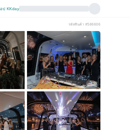
อป KKday
รหัสสินค้า #586606