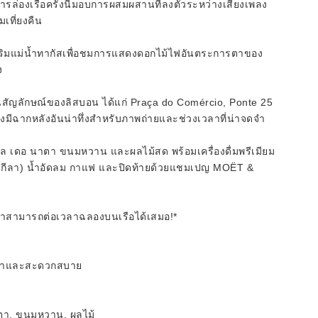
ารล่องเรือครั้งนี้มอบการผสมผสานที่ลงตัวระหว่างเสียงเพลง
ที่ยงคืน
าสุดริมแม่น้ำทากัสเพื่อชมการแสดงดอกไม้ไฟอันตระการตาของ
ง
็นสัญลักษณ์ของลิสบอน ได้แก่ Praça do Comércio, Ponte 25
่งมีฉากหลังอันน่าทึ่งสำหรับภาพถ่ายและช่วงเวลาที่น่าจดจำ
เทล เดอ นาตา ขนมหวาน และผลไม้สด พร้อมเครื่องดื่มพรีเมียม
 รัม เตกีลา) น้ำอัดลม กาแฟ และปิดท้ายด้วยแชมเปญ MOËT &
ะเราสามารถต่อเวลาฉลองบนเรือได้เสมอ!*
หรูหราและสะดวกสบาย
าตา, ขนมหวาน, ผลไม้