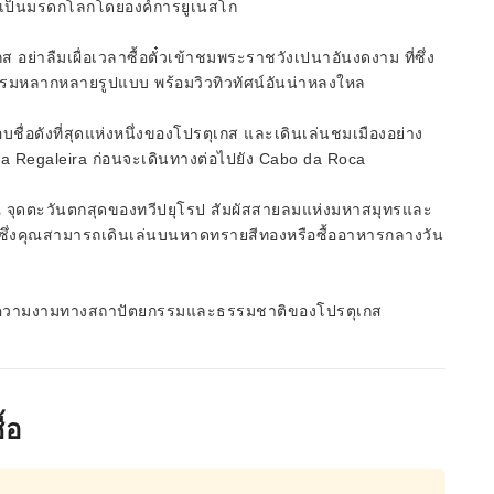
บียนเป็นมรดกโลกโดยองค์การยูเนสโก
ส อย่าลืมเผื่อเวลาซื้อตั๋วเข้าชมพระราชวังเปนาอันงดงาม ที่ซึ่ง
รรมหลากหลายรูปแบบ พร้อมวิวทิวทัศน์อันน่าหลงใหล
บชื่อดังที่สุดแห่งหนึ่งของโปรตุเกส และเดินเล่นชมเมืองอย่าง
 Regaleira ก่อนจะเดินทางต่อไปยัง Cabo da Roca
ณ จุดตะวันตกสุดของทวีปยุโรป สัมผัสสายลมแห่งมหาสมุทรและ
ี่ซึ่งคุณสามารถเดินเล่นบนหาดทรายสีทองหรือซื้ออาหารกลางวัน
ขึ้นต่อความงามทางสถาปัตยกรรมและธรรมชาติของโปรตุเกส
้อ