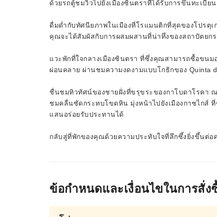
ด้วยรถตู้ชมวิวไปยังเมืองซินตราที่ได้รับการขึ้นทะเ
ดื่มด่ำกับทัศนียภาพในเมืองที่โรแมนติกที่สุดของโปรตุเก
คุณจะได้สัมผัสกับการผสมผสานที่น่าทึ่งของสถาปัตยก
แวะพักที่ใจกลางเมืองซินตรา ที่ซึ่งคุณสามารถซื้อขนมอ
ผ่อนคลาย ผ่านชมความงดงามแบบโกธิกของ Quinta da
ชื่นชมทิวทัศน์ของชายฝั่งที่ขรุขระของกาโบดาโรคา 
ชมคลื่นซัดกระทบโขดหิน มุ่งหน้าไปยังเมืองกาซไกส์ ท
แสนอร่อยรับประทานได้
กลับสู่ที่พักของคุณด้วยความประทับใจที่ลึกซึ้งยิ่ง
ข้อกำหนดและเงื่อนไขในการสั่งซื