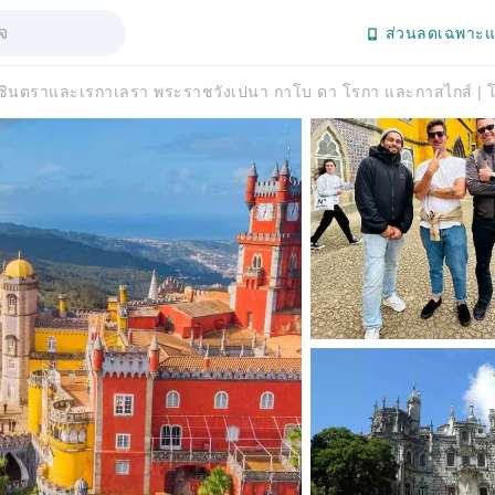
ส่วนลดเฉพาะแ
ซินตราและเรกาเลรา พระราชวังเปนา กาโบ ดา โรกา และกาสไกส์ | โ