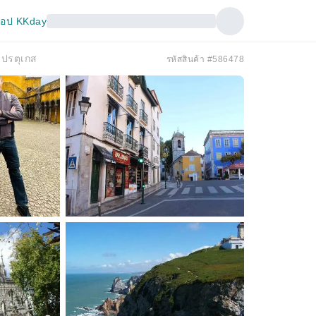
อป KKday
ปรตุเกส
รหัสสินค้า #586478