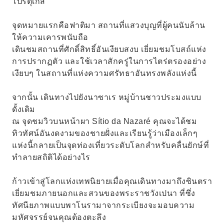
โปรตุเกส
จุดหมายแรกคือฟาติมา สถานที่แสวงบุญที่ผู้คนนับล้าน
ให้ความเคารพนับถือ
เดินชมสถานที่ศักดิ์สิทธิ์อันเงียบสงบ เยี่ยมชมโบสถ์แห่ง
การปรากฏตัว และใช้เวลาสักครู่ในการไตร่ตรองอย่าง
เงียบๆ ในสถานที่แห่งความศรัทธาอันทรงพลังแห่งนี้
จากนั้น เดินทางไปยังนาซาเร หมู่บ้านชาวประมงแบบ
ดั้งเดิม
ณ จุดชมวิวบนหน้าผา Sítio da Nazaré คุณจะได้ชม
ทิวทัศน์อันงดงามของชายฝั่งและเรียนรู้ว่าเมืองเล็กๆ
แห่งนี้กลายเป็นจุดท่องเที่ยวระดับโลกสำหรับคลื่นยักษ์ที่
ทำลายสถิติได้อย่างไร
ก้าวเข้าสู่โลกแห่งเทพนิยายเมื่อคุณเดินทางมาถึงซินตรา
เยี่ยมชมภายนอกและสวนของพระราชวังเปนา ที่ซึ่ง
ทัศนียภาพแบบพาโนรามาจากระเบียงจะมอบความ
มหัศจรรย์จนคุณต้องตะลึง