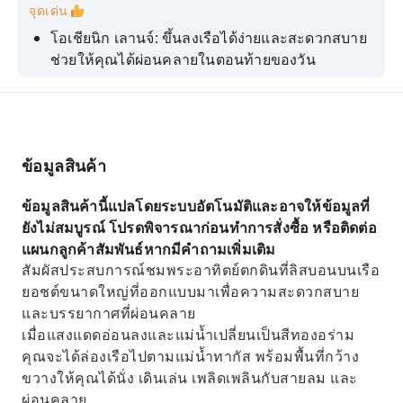
จุดเด่น
โอเชียนิก เลานจ์: ขึ้นลงเรือได้ง่ายและสะดวกสบาย
ช่วยให้คุณได้ผ่อนคลายในตอนท้ายของวัน
สร้างความทรงจำ: ชมทัศนียภาพอันงดงามของ
อนุสรณ์สถานต่างๆ จากมุมมองของแม่น้ำทากัส
ไม่แออัด: ล่องเรือเป็นกลุ่มเล็กๆ เพื่อประสบการณ์ที่
เงียบสงบและน่ารื่นรมย์
ข้อมูลสินค้า
ออกแบบมาเพื่อการพักผ่อน: ดาดฟ้าโล่งโปร่งสบาย
ข้อมูลสินค้านี้แปลโดยระบบอัตโนมัติและอาจให้ข้อมูลที่
และลูกเรือที่เป็นมิตรบนเรือ
ยังไม่สมบูรณ์ โปรดพิจารณาก่อนทำการสั่งซื้อ หรือติดต่อ
เรามีเครื่องดื่มบริการฟรี ได้แก่ ไวน์ขาวและไวน์โร
แผนกลูกค้าสัมพันธ์หากมีคำถามเพิ่มเติม
เซ่ น้ำอัดลม เบียร์ น้ำเปล่า และกาแฟ
สัมผัสประสบการณ์ชมพระอาทิตย์ตกดินที่ลิสบอนบนเรือ
ยอชต์ขนาดใหญ่ที่ออกแบบมาเพื่อความสะดวกสบาย
และบรรยากาศที่ผ่อนคลาย
เมื่อแสงแดดอ่อนลงและแม่น้ำเปลี่ยนเป็นสีทองอร่าม
คุณจะได้ล่องเรือไปตามแม่น้ำทากัส พร้อมพื้นที่กว้าง
ขวางให้คุณได้นั่ง เดินเล่น เพลิดเพลินกับสายลม และ
ผ่อนคลาย