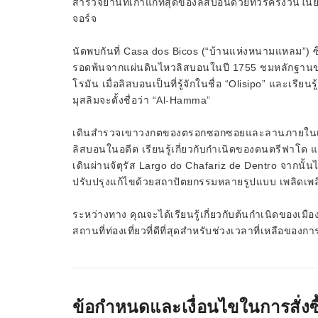
สำรวจย่านที่เก่าแก่ที่สุดของลิสบอนด้วยทัวร์ครึ่งว
จอร์จ
นัดพบกันที่ Casa dos Bicos (“บ้านแห่งหนามแหลม”) ซึ่ง
รอดพ้นจากแผ่นดินไหวลิสบอนในปี 1755 ชมหลักฐานของบ
โรมัน เมื่อลิสบอนเป็นที่รู้จักในชื่อ “Olisipo” และเรีย
มุสลิมจะตั้งชื่อว่า “Al-Hamma”
เดินสำรวจเขาวงกตของตรอกซอกซอยและลานภายในเพื่อค้น
ลิสบอนในอดีต เรียนรู้เกี่ยวกับกำเนิดของดนตรีฟาโด และ
เดินผ่านจัตุรัส Largo do Chafariz de Dentro จากนั้น
ปรับปรุงแก้ไขด้วยสถาปัตยกรรมหลายรูปแบบ เพลิดเพลิน
ระหว่างทาง คุณจะได้เรียนรู้เกี่ยวกับต้นกำเนิดของเม
สถานที่ท่องเที่ยวที่ดีที่สุดสำหรับช่วงเวลาที่เหลือของ
ข้อกำหนดและเงื่อนไขในการสั่งซื