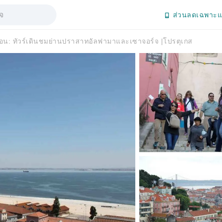
ส่วนลดเฉพาะแ
อน: ทัวร์เดินชมย่านปราสาทอัลฟามาและเซาจอร์จ |โปรตุเกส