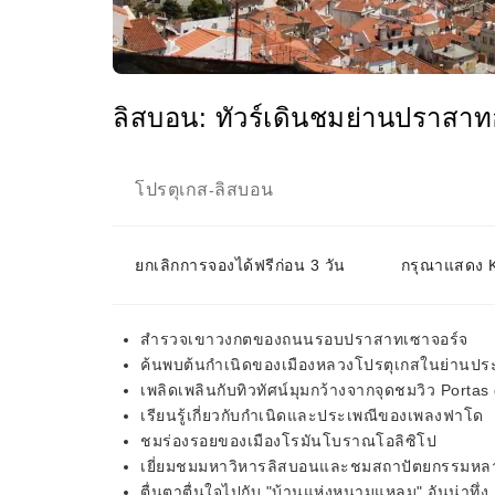
ลิสบอน: ทัวร์เดินชมย่านปราสา
โปรตุเกส
ลิสบอน
-
ยกเลิกการจองได้ฟรีก่อน 3 วัน
กรุณาแสดง KK
สำรวจเขาวงกตของถนนรอบปราสาทเซาจอร์จ
ค้นพบต้นกำเนิดของเมืองหลวงโปรตุเกสในย่านประ
เพลิดเพลินกับทิวทัศน์มุมกว้างจากจุดชมวิว Portas
เรียนรู้เกี่ยวกับกำเนิดและประเพณีของเพลงฟาโด
ชมร่องรอยของเมืองโรมันโบราณโอลิซิโป
เยี่ยมชมมหาวิหารลิสบอนและชมสถาปัตยกรรมหลา
ตื่นตาตื่นใจไปกับ "บ้านแห่งหนามแหลม" อันน่าทึ่ง