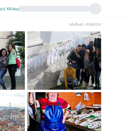
อป KKday
รหัสสินค้า #586034