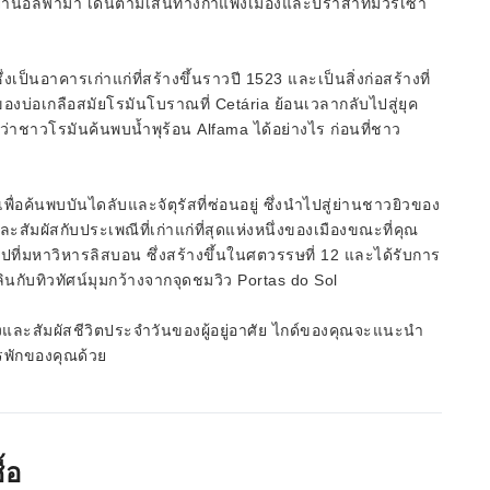
ันในย่านอัลฟามา เดินตามเส้นทางกำแพงเมืองและปราสาทมัวร์เซา
เป็นอาคารเก่าแก่ที่สร้างขึ้นราวปี 1523 และเป็นสิ่งก่อสร้างที่
่อเกลือสมัยโรมันโบราณที่ Cetária ย้อนเวลากลับไปสู่ยุค
นรู้ว่าชาวโรมันค้นพบน้ำพุร้อน Alfama ได้อย่างไร ก่อนที่ชาว
พบบันไดลับและจัตุรัสที่ซ่อนอยู่ ซึ่งนำไปสู่ย่านชาวยิวของ
สัมผัสกับประเพณีที่เก่าแก่ที่สุดแห่งหนึ่งของเมืองขณะที่คุณ
ไปที่มหาวิหารลิสบอน ซึ่งสร้างขึ้นในศตวรรษที่ 12 และได้รับการ
กับทิวทัศน์มุมกว้างจากจุดชมวิว Portas do Sol
ืองและสัมผัสชีวิตประจำวันของผู้อยู่อาศัย ไกด์ของคุณจะแนะนำ
การพักของคุณด้วย
้อ