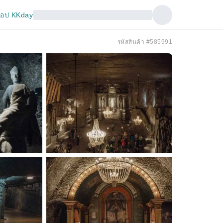
อป KKday
รหัสสินค้า #585991