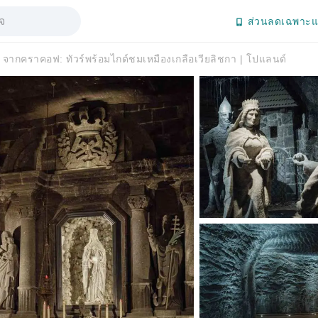
ส่วนลดเฉพาะแ
จากคราคอฟ: ทัวร์พร้อมไกด์ชมเหมืองเกลือเวียลิชกา | โปแลนด์