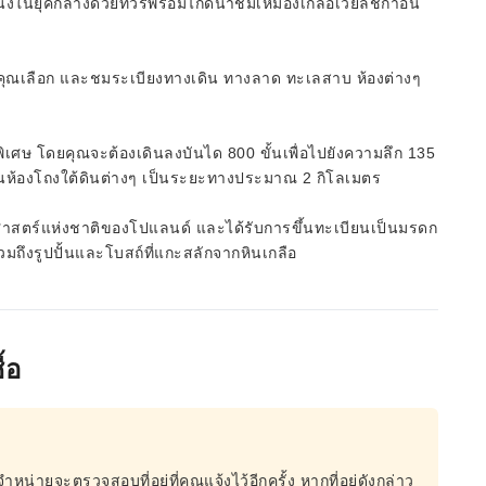
นึ่งในยุคกลางด้วยทัวร์พร้อมไกด์นำชมเหมืองเกลือเวียลิชกาอัน
ุณเลือก และชมระเบียงทางเดิน ทางลาด ทะเลสาบ ห้องต่างๆ
นพิเศษ โดยคุณจะต้องเดินลงบันได 800 ขั้นเพื่อไปยังความลึก 135
านห้องโถงใต้ดินต่างๆ เป็นระยะทางประมาณ 2 กิโลเมตร
ติศาสตร์แห่งชาติของโปแลนด์ และได้รับการขึ้นทะเบียนเป็นมรดก
ึงรูปปั้นและโบสถ์ที่แกะสลักจากหินเกลือ
้อ
จำหน่ายจะตรวจสอบที่อยู่ที่คุณแจ้งไว้อีกครั้ง หากที่อยู่ดังกล่าว