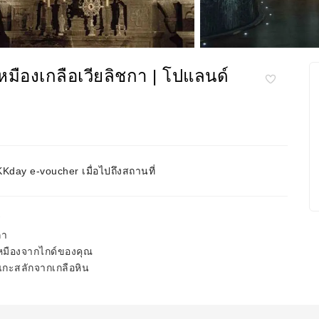
มืองเกลือเวียลิชกา | โปแลนด์
day e-voucher เมื่อไปถึงสถานที่
ร
กา
เหมืองจากไกด์ของคุณ
แกะสลักจากเกลือหิน