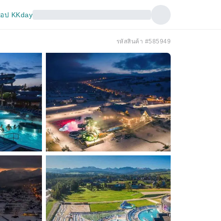
อป KKday
รหัสสินค้า #585949