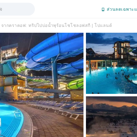
ส่วนลดเฉพาะแ
จากคราคอฟ: ทริปไปบ่อน้ำพุร้อนโชโชลอฟสกี | โปแลนด์