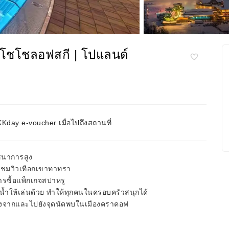
นโชโชลอฟสกี | โปแลนด์
day e-voucher เมื่อไปถึงสถานที่
ภชนาการสูง
มชมวิวเทือกเขาทาทรา
ารซื้อแพ็กเกจสปาหรู
ร์น้ำให้เล่นด้วย ทำให้ทุกคนในครอบครัวสนุกได้
งจากและไปยังจุดนัดพบในเมืองคราคอฟ