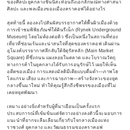
ของศิลปะยุคกลางชิ้นนี้สะท้อนถึงเอกลักษณ์ทางศาสนา
ศิลปะ และพลเมืองของเมืองคราคอฟได้อย่างไร
สุดท้ายนี้ ลองลงไปสัมผัสบรรยากาศใต้พื้นผิวเมืองด้วย
การเข้าชมพิพิธภัณฑ์ใต้ดินรีเน็ก (Rynek Underground
Museum) โดยไม่ต้องต่อคิว ซึ่งเป็นหนึ่งในสถานที่ท่อง
เที่ยวที่ซ่อนเร้นและน่าสนใจที่สุดของคราคอฟ เดินผ่าน
อุโมงค์บรรยากาศลึกลับใต้จัตุรัสหลัก (Main Market
Square) ที่ซึ่งถนน แผงลอยในตลาด และโบราณวัตถุ
ทางการค้าในยุคกลางได้รับการอนุรักษ์ไว้ เผยให้เห็น
อดีตของเมือง การแสดงมัลติมีเดียแบบดื่มด่ำ—ภาพโฮ
โลแกรม เสียง และการฉายภาพ—สร้างจังหวะของยุค
กลางขึ้นมาใหม่ ทำให้คุณรู้สึกถึงชีพจรของเมืองที่ไม่
เคยหยุดพัฒนา
เหมาะอย่างยิ่งสำหรับผู้ที่มาเยือนเป็นครั้งแรก
ประสบการณ์ที่เข้มข้นแต่จัดวางอย่างลงตัวนี้จะมอบการ
แนะนำที่ยากจะลืมเลือนเกี่ยวกับใจกลางเมืองแห่ง
ราชวงศ์ ยุคกลาง และวัฒนธรรมของคราคอฟ