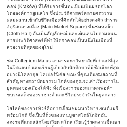
คอฟ (Kraków) ที่ได้รับการขึ้นทะเบียนเป็นมรดกโลก
โดยองค์การยูเนสโก ซึ่งประวัติศาสตร์หลายศตวรรษ
ผสมผสานเข้ากับชีวิตเมืองที่คึกคักได้อย่างลงตัว สำรวจ
จัตุรัสกลางเมือง (Main Market Square) ชื่นชมหอผ้า
(Cloth Hall) อันเป็นสัญลักษณ์ และเดินเล่นไปตามถนน
สายประวัติศาสตร์ที่ทำให้คราคอฟเป็นหนึ่งในเมืองที่
สวยงามที่สุดของยุโรป
ชม Collegium Maius อาคารมหาวิทยาลัยที่เก่าแก่ที่สุด
ในโปแลนด์ และเรียนรู้เกี่ยวกับนักศึกษาที่มีชื่อเสียงที่สุด
อย่างนิโคลาอุส โคเปอร์นิคัส ขณะที่คุณเดินชมสถานที่
สำคัญทางสถาปัตยกรรม ไกด์ของคุณจะเล่าเรื่องราวใน
ยุคทองของเมืองให้ฟัง ทั้งเรื่องราวของสมาคมพ่อค้า
ขบวนเสด็จของราชวงศ์ และชีวิตประจำวันในยุคกลาง
ไฮไลท์ของการทัวร์คือการเยี่ยมชมมหาวิหารเซนต์แมรี
พร้อมไกด์ ซึ่งเป็นที่ตั้งของแท่นบูชาสไตล์โกธิกอัน
งดงามที่แกะสลักโดยเวียต สโตส เรียนรู้ว่าผลงานชิ้นเอก