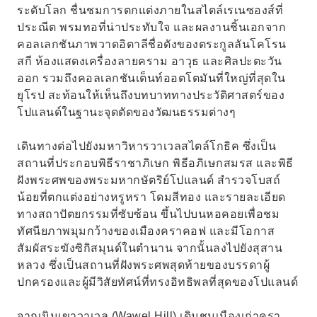
ระดับโลก ชื่นชมการตกแต่งภายในสไตล์เรเนซองส์ที่
ประณีต พรมทอที่น่าประทับใจ และผลงานชิ้นเอกจาก
คอลเลกชันภาพวาดอิตาลีชื่อดังของตระกูลลันโคโรน
สกี ห้องแสดงเครื่องลายคราม อาวุธ และศิลปะตะวัน
ออก รวมถึงคอลเลกชันเต็นท์ออตโตมันที่ใหญ่ที่สุดใน
ยุโรป สะท้อนให้เห็นถึงบทบาททางประวัติศาสตร์ของ
โปแลนด์ในฐานะจุดตัดของวัฒนธรรมต่างๆ
เดินทางต่อไปยังมหาวิหารวาเวลสไตล์โกธิค ซึ่งเป็น
สถานที่ประกอบพิธีราชาภิเษก พิธีอภิเษกสมรส และพิธี
ฝังพระศพของพระมหากษัตริย์โปแลนด์ สำรวจโบสถ์
น้อยที่ตกแต่งอย่างหรูหรา โดมสีทอง และรายละเอียด
ทางสถาปัตยกรรมที่ซับซ้อน ขึ้นไปบนหอคอยเพื่อชม
ทัศนียภาพมุมกว้างของเมืองคราคอฟ และมีโอกาส
สัมผัสระฆังซิกิสมุนด์ในตำนาน จากนั้นลงไปยังสุสาน
หลวง ซึ่งเป็นสถานที่ฝังพระศพสุดท้ายของบรรดาผู้
ปกครองและผู้มีวิสัยทัศน์ที่ทรงอิทธิพลที่สุดของโปแลนด์
จากเนินเขาวาเวล (Wawel Hill) เดินชมเมืองเก่าครา