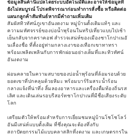
ข้อมูลสินค้านี้แปลโดยระบบอัตโนมัติและอาจให้ข้อมูลที่
สถาปัตยกรรมอันงดงาม
ยังไม่สมบูรณ์ โปรดพิจารณาก่อนทำการสั่งซื้อ หรือติดต่อ
เยี่ยมชมหมู่บ้านโชโชโลว์อันมีเสน่ห์แบบดั้งเดิม และ
แผนกลูกค้าสัมพันธ์หากมีคำถามเพิ่มเติม
ชมบ้านไม้ของที่นี่
สัมผัสทิวทัศน์ภูเขาอันงดงาม หมู่บ้านดั้งเดิมแท้ๆ และ
ความมหัศจรรย์ของบ่อน้ำพุร้อนในทริปเที่ยวแบบไปเช้า
เย็นกลับจากคราคอฟ สำรวจเสน่ห์ของเมืองซาโกปาเนอั
นเลื่องชื่อ ที่ตั้งอยู่ท่ามกลางเงาของเทือกเขาทาทรา
พร้อมเพลิดเพลินกับการพักผ่อนอย่างเต็มที่และทิวทัศน์
อันงดงาม
ผ่อนคลายในความสบายของบ่อน้ำพุร้อนที่ล้อมรอบด้วย
ยอดเขาที่ปกคลุมด้วยหิมะ พร้อมบาร์ริมสระน้ำร้อน
กลางแจ้งที่น่าทึ่ง ลิ้มลองอาหารและเครื่องดื่มท้องถิ่นรส
เลิศ และเดินเล่นรอบรีสอร์ทซาโกปาเนที่มีชื่อเสียงระดับ
โลก
เตรียมตัวให้พร้อมสำหรับการเยี่ยมชมหมู่บ้านโชโชโลว์
อันมีเสน่ห์แบบดั้งเดิม ที่ซึ่งคุณจะต้องทึ่งกับ
สถาปัตยกรรมไม้แบบคลาสสิกที่งดงาม และเกษตรกรใน