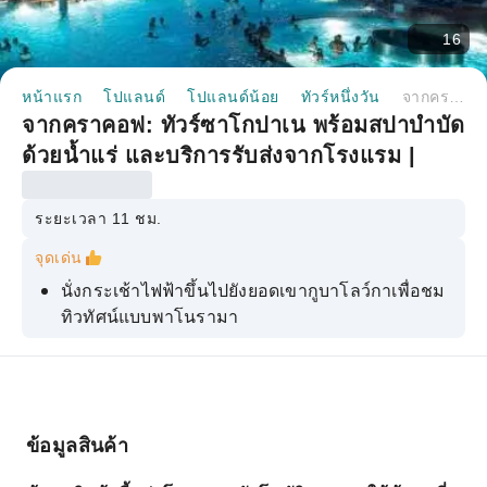
16
หน้าแรก
โปแลนด์
โปแลนด์น้อย
ทัวร์หนึ่งวัน
จากคราคอฟ: ทัวร์ซาโกปาเน พร้อมสปาบำบัดด้วยน้ำแร่ และบริการรับส่งจากโรงแรม | โปแลนด์
จากคราคอฟ: ทัวร์ซาโกปาเน พร้อมสปาบำบัด
ด้วยน้ำแร่ และบริการรับส่งจากโรงแรม |
โปแลนด์
ระยะเวลา 11 ชม.
จุดเด่น
นั่งกระเช้าไฟฟ้าขึ้นไปยังยอดเขากูบาโลว์กาเพื่อชม
ทิวทัศน์แบบพาโนรามา
ผ่อนคลายในความสบายของบ่อน้ำพุร้อนท่ามกลาง
ยอดเขาที่ปกคลุมด้วยหิมะอันงดงาม
ลิ้มลองอาหารและเครื่องดื่มท้องถิ่นรสเลิศในเมือง
ซาโกปาเนอันน่าหลงใหล
ข้อมูลสินค้า
เดินเล่นรอบรีสอร์ทชื่อดังระดับโลกและชื่นชม