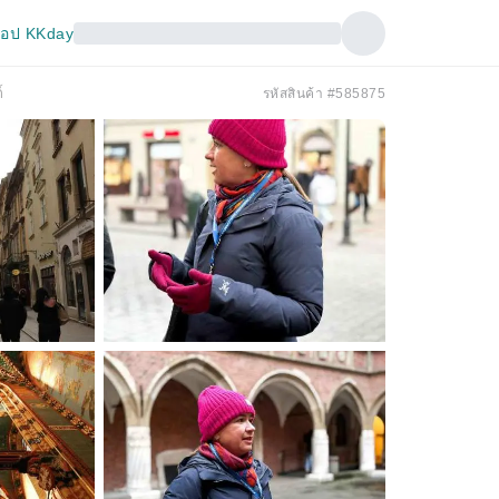
อป KKday
์
รหัสสินค้า #585875