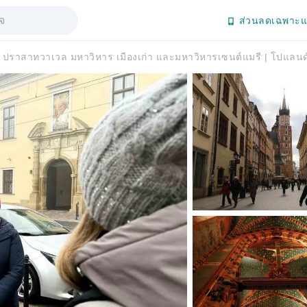
ส่วนลดเฉพาะแ
ปราสาทวาเวล มหาวิหาร เมืองเก่า และมหาวิหารเซนต์แมรี | โปแลนด