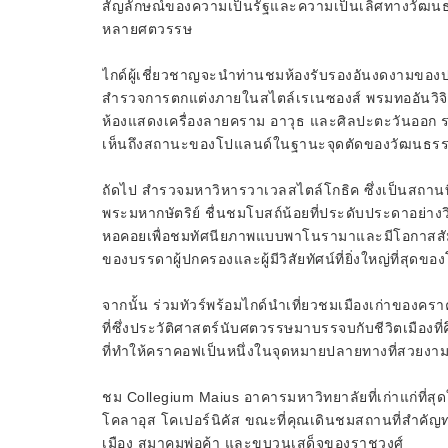
สัญลักษณ์ของความเป็นรัฐและความเป็นเลิศทางวัฒน
หลายศตวรรษ
ไกด์ผู้เชี่ยวชาญจะนำท่านชมห้องรับรองอันงดงามของปร
สำรวจการตกแต่งภายในสไตล์เรเนซองส์ พรมทออันวิจิ
ห้องแสดงเครื่องลายคราม อาวุธ และศิลปะตะวันออก รว
เห็นถึงสถานะของโปแลนด์ในฐานะจุดตัดของวัฒนธรร
ถัดไป สำรวจมหาวิหารวาเวลสไตล์โกธิค ซึ่งเป็นสถานท
พระมหากษัตริย์ ชื่นชมโบสถ์น้อยที่ประดับประดาอย่า
หอคอยเพื่อชมทัศนียภาพแบบพาโนรามาและมีโอกาสสัมผัส
ของบรรดาผู้ปกครองและผู้มีวิสัยทัศน์ที่ยิ่งใหญ่ที่สุดข
จากนั้น ร่วมทัวร์พร้อมไกด์นำเที่ยวชมเมืองเก่าของค
ที่ซึ่งประวัติศาสตร์นับศตวรรษมาบรรจบกับชีวิตเมืองท
ที่ทำให้คราคอฟเป็นหนึ่งในจุดหมายปลายทางที่สวยงามท
ชม Collegium Maius อาคารมหาวิทยาลัยที่เก่าแก่ที่สุดในโ
โคลาอุส โคเปอร์นิคัส ขณะที่คุณเดินชมสถานที่สำคัญท
เมือง สมาคมพ่อค้า และขบวนเสด็จของราชวงศ์