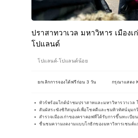
ปราสาทวาเวล มหาวิหาร เมืองเก
โปแลนด์
โปแลนด์
โปแลนด์น้อย
-
ยกเลิกการจองได้ฟรีก่อน 3 วัน
กรุณาแสดง KK
ทัวร์พร้อมไกด์นำชมปราสาทและมหาวิหารวาเวล โด
สัมผัสระฆังซิกิสมุนด์เพื่อโชคดีและชมทิวทัศน์มุ
สำรวจเมืองเก่าของคราคอฟที่ได้รับการขึ้นทะเบีย
ชื่นชมความงดงามแบบโกธิกของมหาวิหารเซนต์แมร