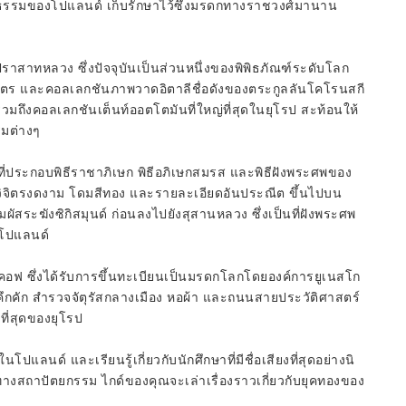
ธรรมของโปแลนด์ เก็บรักษาไว้ซึ่งมรดกทางราชวงศ์มานาน
าสาทหลวง ซึ่งปัจจุบันเป็นส่วนหนึ่งของพิพิธภัณฑ์ระดับโลก
ตร และคอลเลกชันภาพวาดอิตาลีชื่อดังของตระกูลลันโคโรนสกี
มถึงคอลเลกชันเต็นท์ออตโตมันที่ใหญ่ที่สุดในยุโรป สะท้อนให้
มต่างๆ
ี่ประกอบพิธีราชาภิเษก พิธีอภิเษกสมรส และพิธีฝังพระศพของ
งวิจิตรงดงาม โดมสีทอง และรายละเอียดอันประณีต ขึ้นไปบน
ระฆังซิกิสมุนด์ ก่อนลงไปยังสุสานหลวง ซึ่งเป็นที่ฝังพระศพ
องโปแลนด์
ราคอฟ ซึ่งได้รับการขึ้นทะเบียนเป็นมรดกโลกโดยองค์การยูเนสโก
ี่คึกคัก สำรวจจัตุรัสกลางเมือง หอผ้า และถนนสายประวัติศาสตร์
ี่สุดของยุโรป
ปแลนด์ และเรียนรู้เกี่ยวกับนักศึกษาที่มีชื่อเสียงที่สุดอย่างนิ
างสถาปัตยกรรม ไกด์ของคุณจะเล่าเรื่องราวเกี่ยวกับยุคทองของ