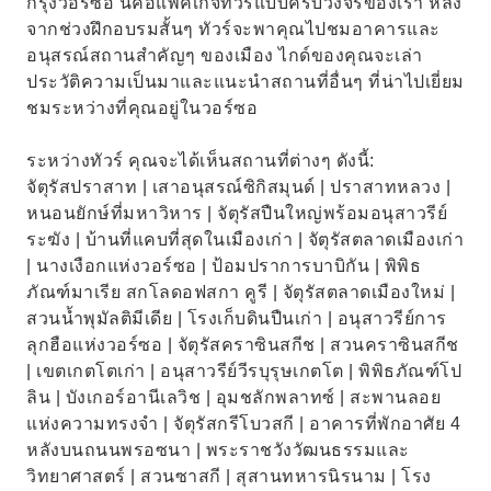
กรุงวอร์ซอ นี่คือแพ็คเกจทัวร์แบบครบวงจรของเรา หลัง
จากช่วงฝึกอบรมสั้นๆ ทัวร์จะพาคุณไปชมอาคารและ
อนุสรณ์สถานสำคัญๆ ของเมือง ไกด์ของคุณจะเล่า
ประวัติความเป็นมาและแนะนำสถานที่อื่นๆ ที่น่าไปเยี่ยม
ชมระหว่างที่คุณอยู่ในวอร์ซอ
ระหว่างทัวร์ คุณจะได้เห็นสถานที่ต่างๆ ดังนี้:
จัตุรัสปราสาท | เสาอนุสรณ์ซิกิสมุนด์ | ปราสาทหลวง |
หนอนยักษ์ที่มหาวิหาร | จัตุรัสปืนใหญ่พร้อมอนุสาวรีย์
ระฆัง | บ้านที่แคบที่สุดในเมืองเก่า | จัตุรัสตลาดเมืองเก่า
| นางเงือกแห่งวอร์ซอ | ป้อมปราการบาบิกัน | พิพิธ
ภัณฑ์มาเรีย สกโลดอฟสกา คูรี | จัตุรัสตลาดเมืองใหม่ |
สวนน้ำพุมัลติมีเดีย | โรงเก็บดินปืนเก่า | อนุสาวรีย์การ
ลุกฮือแห่งวอร์ซอ | จัตุรัสคราซินสกีช | สวนคราซินสกีช
| เขตเกตโตเก่า | อนุสาวรีย์วีรบุรุษเกตโต | พิพิธภัณฑ์โป
ลิน | บังเกอร์อานีเลวิช | อุมชลักพลาทซ์ | สะพานลอย
แห่งความทรงจำ | จัตุรัสกรีโบวสกี | อาคารที่พักอาศัย 4
หลังบนถนนพรอซนา | พระราชวังวัฒนธรรมและ
วิทยาศาสตร์ | สวนซาสกี | สุสานทหารนิรนาม | โรง