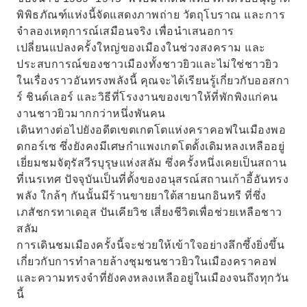
พิพิธภัณฑ์แห่งนี้จัดแสดงภาพถ่าย วัตถุโบราณ และการ
จำลองเหตุการณ์เสมือนจริง เพื่อนำเสนอการ
เปลี่ยนแปลงครั้งใหญ่ของเมืองในช่วงสงคราม และ
ประสบการณ์ของชาวเมืองทั้งชาวยิวและไม่ใช่ชาวยิว
ในเรื่องราวอันทรงพลังนี้ คุณจะได้เรียนรู้เกี่ยวกับออสกา
ร์ ชินด์เลอร์ และวิธีที่โรงงานของเขาให้ที่พักพิงแก่คน
งานชาวยิวมากกว่าหนึ่งพันคน
เดินทางต่อไปยังอดีตเขตเกตโตแห่งคราคอฟในเมืองพอ
ดกอร์เซ ซึ่งยังคงมีเศษกำแพงเกตโตดั้งเดิมหลงเหลืออยู่
เยี่ยมชมจัตุรัสวีรบุรุษแห่งสลัม ซึ่งครั้งหนึ่งเคยเป็นสถาน
ที่เนรเทศ ปัจจุบันเป็นที่ตั้งของอนุสรณ์สถานเก้าอี้อันทรง
พลัง ใกล้ๆ กันนั้นมีร้านขายยาใต้สายนกอินทรี ที่ซึ่ง
เภสัชกรทาเดอุส ปันเคียวิช เสี่ยงชีวิตเพื่อช่วยเหลือชาว
สลัม
การเดินชมเมืองครั้งนี้จะช่วยให้เข้าใจอย่างลึกซึ้งยิ่งขึ้น
เกี่ยวกับการทำลายล้างชุมชนชาวยิวในเมืองคราคอฟ
และความทรงจำที่ยังคงหลงเหลืออยู่ในเมืองจนถึงทุกวัน
นี้