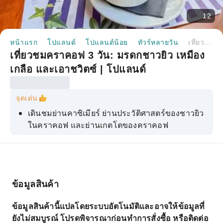
12
หน้าแรก
โปแลนด์
โปแลนด์น้อย
ทัวร์หลายวัน
เที่ยวชมคราคอฟ 3 วัน: มรดกชาวยิว เหมืองเกลือ และเอาชวิตซ์ | โปแลนด์
เที่ยวชมคราคอฟ 3 วัน: มรดกชาวยิว เหมือง
เกลือ และเอาชวิตซ์ | โปแลนด์
จุดเด่น
เดินชมย่านคาซิเมียร์ ย่านประวัติศาสตร์ของชาวยิว
ในคราคอฟ และย่านเกตโตของคราคอฟ
เยี่ยมชมพิพิธภัณฑ์โรงงานชินด์เลอร์พร้อมไกด์นำ
เที่ยวที่ได้รับอนุญาต
เยี่ยมชมอนุสรณ์สถานและพิพิธภัณฑ์เอาชวิตซ์-
เบียร์เคเนา พร้อมไกด์นำเที่ยวอย่างเป็นทางการของ
ข้อมูลสินค้า
พิพิธภัณฑ์
ข้อมูลสินค้านี้แปลโดยระบบอัตโนมัติและอาจให้ข้อมูลที่
สำรวจห้องใต้ดินของเหมืองเกลือเวียลิชกา (แหล่ง
ยังไม่สมบูรณ์ โปรดพิจารณาก่อนทำการสั่งซื้อ หรือติดต่อ
มรดกโลกของยูเนสโก)