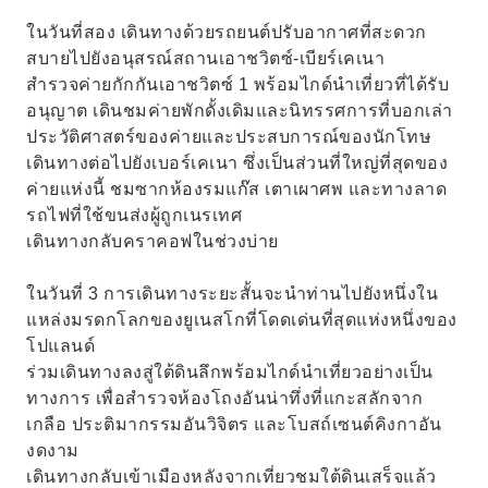
ในวันที่สอง เดินทางด้วยรถยนต์ปรับอากาศที่สะดวก
สบายไปยังอนุสรณ์สถานเอาชวิตซ์-เบียร์เคเนา
สำรวจค่ายกักกันเอาชวิตซ์ 1 พร้อมไกด์นำเที่ยวที่ได้รับ
อนุญาต เดินชมค่ายพักดั้งเดิมและนิทรรศการที่บอกเล่า
ประวัติศาสตร์ของค่ายและประสบการณ์ของนักโทษ
เดินทางต่อไปยังเบอร์เคเนา ซึ่งเป็นส่วนที่ใหญ่ที่สุดของ
ค่ายแห่งนี้ ชมซากห้องรมแก๊ส เตาเผาศพ และทางลาด
รถไฟที่ใช้ขนส่งผู้ถูกเนรเทศ
เดินทางกลับคราคอฟในช่วงบ่าย
ในวันที่ 3 การเดินทางระยะสั้นจะนำท่านไปยังหนึ่งใน
แหล่งมรดกโลกของยูเนสโกที่โดดเด่นที่สุดแห่งหนึ่งของ
โปแลนด์
ร่วมเดินทางลงสู่ใต้ดินลึกพร้อมไกด์นำเที่ยวอย่างเป็น
ทางการ เพื่อสำรวจห้องโถงอันน่าทึ่งที่แกะสลักจาก
เกลือ ประติมากรรมอันวิจิตร และโบสถ์เซนต์คิงกาอัน
งดงาม
เดินทางกลับเข้าเมืองหลังจากเที่ยวชมใต้ดินเสร็จแล้ว