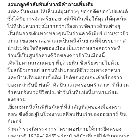
แผนกลูกค้าสัมพันธ์หากมีคำถามเพิ่มเติม
การรำลึกถึงเหตุการณ์ ณ อนุสรณ์สถานปลาซอฟ
แต่ละวันจะเผยให้เห็นแง่มุมต่างๆ ของอดีตของโปแลนด์
ซึ่งได้รับการจัดเตรียมอย่างพิถีพิถันเพื่อให้คุณได้มุ่งเน้น
ไปที่ประสบการณ์มากกว่าเรื่องการจัดการด้านต่างๆ
เริ่มต้นการเดินทางของคุณในย่านคาซิเมียร์ ย่านชาวยิว
เก่าแก่ของคราคอฟ และเป็นหนึ่งในย่านที่มีบรรยากาศ
น่าประทับใจที่สุดของเมือง เป็นเวลาหลายศตวรรษที่
ย่านนี้เป็นศูนย์กลางชีวิตของชาวยิวในเมืองนี้
เดินไปตามถนนแคบๆ ที่ปูด้วยหิน ซึ่งเรียงรายไปด้วย
โบสถ์ยิวเก่าแก่ สถานที่ประกอบพิธีกรรมทางศาสนา
และบ้านเรือนแบบดั้งเดิม ไกด์ของคุณจะเล่าเรื่องราว
ของเหล่ารับบี พ่อค้า ศิลปิน และครอบครัวต่างๆ ที่มีส่วน
กำหนดจังหวะชีวิตประจำวันในที่แห่งนี้มานานก่อน
สงคราม
เยี่ยมชมหนึ่งในพิพิธภัณฑ์ที่สำคัญที่สุดของเมืองครา
คอฟ ซึ่งตั้งอยู่ในโรงงานเคลือบฟันเก่าของออสการ์ ชิน
ด์เลอร์
ร่วมสำรวจนิทรรศการ “คราคอฟภายใต้การยึดครอง
ของนาซี 1939–1945” พร้อมไกด์นำเที่ยวที่ได้รับอนุญาต