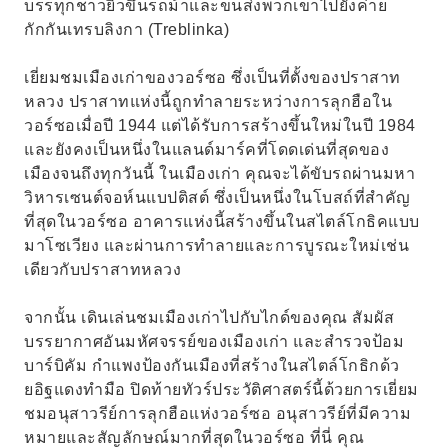
บรรทุกชาวยิวขึ้นรถม้าและขนส่งพวกเขาไปยังค่าย
กักกันเทรบลิงกา (Treblinka)
เยี่ยมชมเมืองเก่าของวอร์ซอ ซึ่งเป็นที่ตั้งของปราสาท
หลวง ปราสาทแห่งนี้ถูกทำลายระหว่างการลุกฮือใน
วอร์ซอเมื่อปี 1944 แต่ได้รับการสร้างขึ้นใหม่ในปี 1984
และยังคงเป็นหนึ่งในแลนด์มาร์คที่โดดเด่นที่สุดของ
เมืองจนถึงทุกวันนี้ ในเมืองเก่า คุณจะได้ขับรถผ่านมหา
วิหารเซนต์จอห์นแบปติสต์ ซึ่งเป็นหนึ่งในโบสถ์ที่สำคัญ
ที่สุดในวอร์ซอ อาคารแห่งนี้สร้างขึ้นในสไตล์โกธิคแบบ
มาโซเวียง และผ่านการทำลายและการบูรณะใหม่เช่น
เดียวกับปราสาทหลวง
จากนั้น เดินเล่นชมเมืองเก่าไปกับไกด์ของคุณ สัมผัส
บรรยากาศอันมหัศจรรย์ของเมืองเก่า และสำรวจป้อม
บาร์บิคัม กำแพงป้องกันเมืองที่สร้างในสไตล์โกธิกด้ว
ยอิฐแดงทำมือ ปิดท้ายทัวร์ประวัติศาสตร์นี้ด้วยการเยี่ยม
ชมอนุสาวรีย์การลุกฮือแห่งวอร์ซอ อนุสาวรีย์ที่มีความ
หมายและสัญลักษณ์มากที่สุดในวอร์ซอ ที่นี่ คุณ