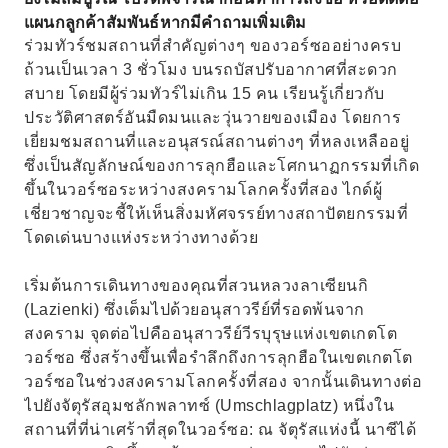
แผนกลูกค้าสัมพันธ์หากมีคำถามเพิ่มเติม
ร่วมทัวร์ชมสถานที่สำคัญต่างๆ ของวอร์ซออย่างครบ
ถ้วนเป็นเวลา 3 ชั่วโมง บนรถบัสปรับอากาศที่สะดวก
สบาย โดยมีผู้ร่วมทัวร์ไม่เกิน 15 คน เรียนรู้เกี่ยวกับ
ประวัติศาสตร์อันมืดมนและวุ่นวายของเมือง โดยการ
เยี่ยมชมสถานที่และอนุสรณ์สถานต่างๆ ที่หลงเหลืออยู่
ซึ่งเป็นสัญลักษณ์ของการลุกฮือและโศกนาฏกรรมที่เกิด
ขึ้นในวอร์ซอระหว่างสงครามโลกครั้งที่สอง ไกด์ผู้
เชี่ยวชาญจะชี้ให้เห็นสิ่งมหัศจรรย์ทางสถาปัตยกรรมที่
โดดเด่นบางแห่งระหว่างทางด้วย
เริ่มต้นการเดินทางของคุณที่สวนหลวงลาเซียนกิ
(Lazienki) ซึ่งเต็มไปด้วยอนุสาวรีย์ที่รอดพ้นจาก
สงคราม จุดต่อไปคืออนุสาวรีย์วีรบุรุษแห่งเขตเกตโต
วอร์ซอ ซึ่งสร้างขึ้นเพื่อรำลึกถึงการลุกฮือในเขตเกตโต
วอร์ซอในช่วงสงครามโลกครั้งที่สอง จากนั้นเดินทางต่อ
ไปยังจัตุรัสอุมชลักพลาทซ์ (Umschlagplatz) หนึ่งใน
สถานที่ที่น่าเศร้าที่สุดในวอร์ซอ: ณ จัตุรัสแห่งนี้ นาซีได้