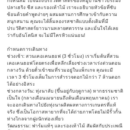
กังหันลม ไปจนถึงประวัติศาสตร์ของหมู่บ้านชาวประมง
ปลาเฮริง ชีส และรองเท้าไม้ เราจะอธิบายหัวข้อที่ซับ
ซ้อนด้วยคำพูดง่ายๆ ผสมผสานการศึกษาเข้ากับความ
สนุกสนาน คุณจะได้ลิ้มลองรสชาติแบบดั้งเดิมที่มี
ประวัติศาสตร์ยาวนานหลายศตวรรษ และมั่นใจได้เลย
ว่ากับอันโตนิส จะไม่มีใครหิวแน่นอน!
กำหนดการเดินทาง
ช่วงเช้า: สวนเคอเคนฮอฟ (3 ชั่วโมง) เราเริ่มต้นที่สวน
เคอเคนฮอฟโดยตรงเพื่อหลีกเลี่ยงช่วงเวลาเร่งด่วนตอน
กลางวัน ด้วยตั๋วเข้าชมที่รวมอยู่ในแพ็กเกจ คุณจะมี
เวลา 3 ชั่วโมงเต็มในการสำรวจดอกไม้กว่า 7 ล้านดอก
ได้อย่างอิสระ
ช่วงกลางวัน: ทุ่งนาลับ (ขึ้นอยู่กับฤดูกาล) หากธรรมชาติ
เป็นใจ (กลางเดือนเมษายนถึงต้นเดือนพฤษภาคม) เรา
จะออกเดินทางไปยังทุ่งนาผลิตผลทางการเกษตรที่แท้
จริง ซึ่งเป็นโอกาสหายากที่จะได้ถ่ายภาพโดยไม่มีรั้วกั้น
ห่างไกลจากฝูงนักท่องเที่ยว
วัฒนธรรม: ฟาร์มแท้ๆ และรองเท้าไม้ สัมผัสกับประเพณี