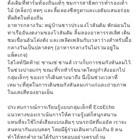
ดั้งเดิมที่ฟาร์มท้องถิ่นแท้ๆ ชมการสาธิตการทำรองเท้า
ไม้ (คล็อก) สดๆ และลิ้มลองชีสกูดาและเอดัมแสนอร่อย
ที่ผลิตในท้องถิ่น
อาหารกลางวัน: หมู่บ้านชาวประมงโวลันดัม พักผ่อนใน
ท่าเรืออันงดงามของโวลันดัม ลิ้มลองอาหารรสเลิศ เดิน
ชมเขื่อนอันโด่งดัง และเพลิดเพลินกับเวลาว่างสำหรับมื้อ
กลางวันเป็นปลาสดๆ (อาหารกลางวันไม่รวมอยู่ใน
แพ็คเกจ)
ไฮไลท์ปิดท้าย: ซานเซ่ ชานส์ เราเก็บการชมกังหันลมไว้
ในช่วงบ่ายแก่ๆ ขณะที่รถทัวร์ขนาดใหญ่กำลังออกไป
กลุ่มเล็กๆ ของเราก็เดินทางมาถึง นี่เป็นช่วงเวลาที่
เหมาะที่สุดในการเดินชมกังหันลมเก่าแก่และถ่ายภาพ
ในแสงสีทองยามเย็น
ประสบการณ์การเรียนรู้แบบกลุ่มเล็กที่ EcoEcho
แนวทางของเราเน้นการให้ความรู้แต่ก็สนุกสนาน
แทนที่จะใช้ไกด์เสียงแบบเดิมๆ บนรถบัสที่แออัด เราจะ
สนทนากันแบบสดๆ โดยมีผู้ร่วมเดินทางไม่เกิน 8 คน
ทำให้ทุกคำถามได้รับการตอบอย่างครบถ้วน