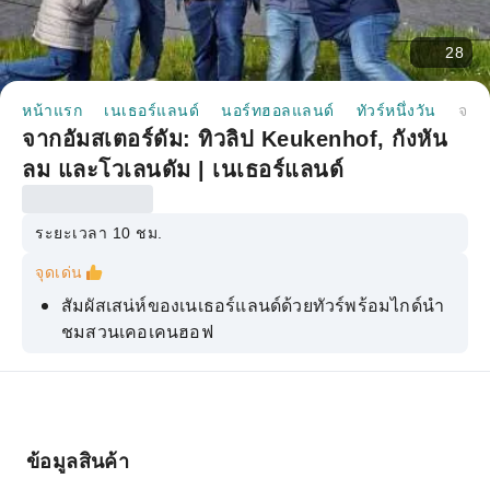
28
หน้าแรก
เนเธอร์แลนด์
นอร์ทฮอลแลนด์
ทัวร์หนึ่งวัน
จากอัมสเตอร์ดัม: ทิวลิป Keukenhof, กังหันลม และโวเลนดัม | เนเธอร์แลนด์
จากอัมสเตอร์ดัม: ทิวลิป Keukenhof, กังหัน
ลม และโวเลนดัม | เนเธอร์แลนด์
ระยะเวลา 10 ชม.
จุดเด่น
สัมผัสเสน่ห์ของเนเธอร์แลนด์ด้วยทัวร์พร้อมไกด์นำ
ชมสวนเคอเคนฮอฟ
ย้อนเวลากลับไปในอดีต ณ หมู่บ้านกังหันลมเก่าแก่
แห่งซานเซ่ ชานส์
เชิญชมการสาธิตการทำรองเท้าไม้และชิมชีสได้ฟรี
ข้อมูลสินค้า
ขับรถผ่านทุ่งดอกทิวลิป