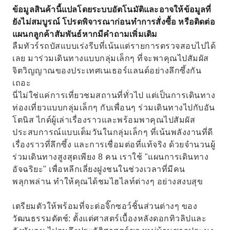
ปิดท้ายวันของคุณด้วยการพักผ่อนในหมู่บ้านชาว
ข้อมูลสินค้านี้แปลโดยระบบอัตโนมัติและอาจให้ข้อมูลที่
ประมงแสนเสน่ห์อย่างโวลันดัม
ยังไม่สมบูรณ์ โปรดพิจารณาก่อนทำการสั่งซื้อ หรือติดต่อ
แผนกลูกค้าสัมพันธ์หากมีคำถามเพิ่มเติม
ลืมทัวร์รถบัสแบบเร่งรีบที่เน้นแต่รายการตรวจสอบไปได้
เลย มาร่วมเดินทางแบบกลุ่มเล็กๆ ที่จะพาคุณไปสัมผัส
จิตวิญญาณของประเทศเนเธอร์แลนด์อย่างลึกซึ้งกัน
เถอะ
นี่ไม่ใช่แค่การเที่ยวชมสถานที่ทั่วไป แต่เป็นการเดินทาง
ท่องเที่ยวแบบกลุ่มเล็กๆ กับเพื่อนๆ ร่วมเดินทางไปกับอัน
โตนิส ไกด์ผู้เล่าเรื่องราวและพร้อมพาคุณไปสัมผัส
ประสบการณ์แบบเต็มวันในกลุ่มเล็กๆ ที่เน้นพลังงานที่ดี
เรื่องราวที่ลึกซึ้ง และการเชื่อมต่อที่แท้จริง ด้วยจำนวนผู้
ร่วมเดินทางสูงสุดเพียง 8 คน เราใช้ "แผนการเดินทาง
อัจฉริยะ" เพื่อหลีกเลี่ยงฝูงชนในช่วงเวลาที่มีคน
พลุกพล่าน ทำให้คุณได้ชมไฮไลท์ต่างๆ อย่างสงบสุข
เตรียมตัวให้พร้อมที่จะต่อจิ๊กซอว์ชิ้นส่วนต่างๆ ของ
วัฒนธรรมดัตช์: ตั้งแต่ศาสตร์เบื้องหลังดอกทิวลิปและ