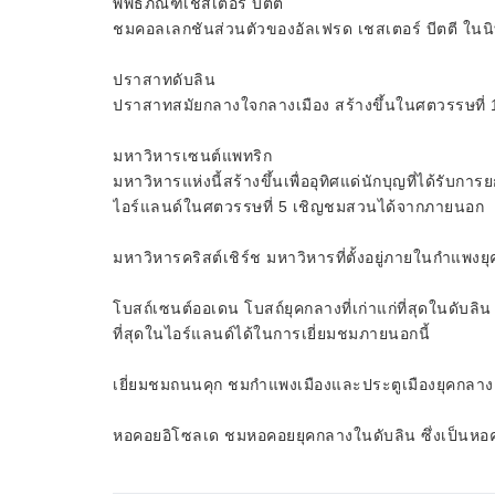
พิพิธภัณฑ์เชสเตอร์ บีตตี้
ชมคอลเลกชันส่วนตัวของอัลเฟรด เชสเตอร์ บีตตี ใน
ปราสาทดับลิน
ปราสาทสมัยกลางใจกลางเมือง สร้างขึ้นในศตวรรษที่
มหาวิหารเซนต์แพทริก
มหาวิหารแห่งนี้สร้างขึ้นเพื่ออุทิศแด่นักบุญที่ได้รับก
ไอร์แลนด์ในศตวรรษที่ 5 เชิญชมสวนได้จากภายนอก
มหาวิหารคริสต์เชิร์ช มหาวิหารที่ตั้งอยู่ภายในกำแพงยุ
โบสถ์เซนต์ออเดน โบสถ์ยุคกลางที่เก่าแก่ที่สุดในดับล
ที่สุดในไอร์แลนด์ได้ในการเยี่ยมชมภายนอกนี้
เยี่ยมชมถนนคุก ชมกำแพงเมืองและประตูเมืองยุคกลาง 
หอคอยอิโซลเด ชมหอคอยยุคกลางในดับลิน ซึ่งเป็นหอคอ