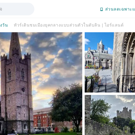
ส่วนลดเฉพาะแ
่งวัน
ทัวร์เดินชมเมืองยุคกลางแบบส่วนตัวในดับลิน | ไอร์แลนด์