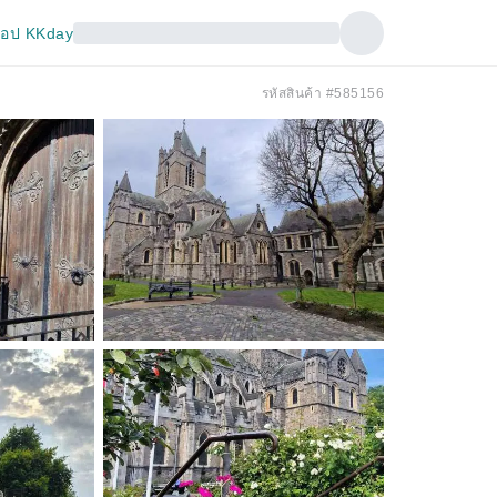
อป KKday
รหัสสินค้า #585156