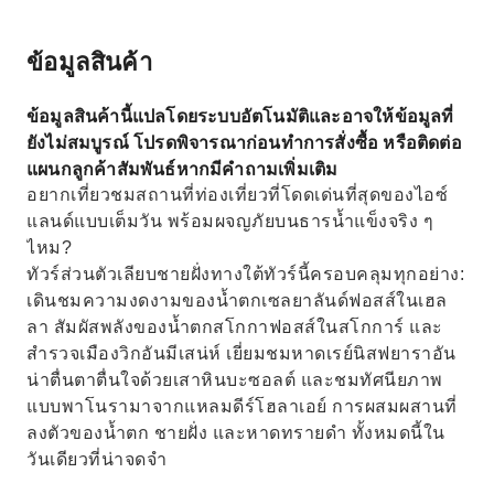
ข้อมูลสินค้า
ข้อมูลสินค้านี้แปลโดยระบบอัตโนมัติและอาจให้ข้อมูลที่
ยังไม่สมบูรณ์ โปรดพิจารณาก่อนทำการสั่งซื้อ หรือติดต่อ
แผนกลูกค้าสัมพันธ์หากมีคำถามเพิ่มเติม
อยากเที่ยวชมสถานที่ท่องเที่ยวที่โดดเด่นที่สุดของไอซ์
แลนด์แบบเต็มวัน พร้อมผจญภัยบนธารน้ำแข็งจริง ๆ
ไหม?
ทัวร์ส่วนตัวเลียบชายฝั่งทางใต้ทัวร์นี้ครอบคลุมทุกอย่าง:
เดินชมความงดงามของน้ำตกเซลยาลันด์ฟอสส์ในเฮล
ลา สัมผัสพลังของน้ำตกสโกกาฟอสส์ในสโกการ์ และ
สำรวจเมืองวิกอันมีเสน่ห์ เยี่ยมชมหาดเรย์นิสฟยาราอัน
น่าตื่นตาตื่นใจด้วยเสาหินบะซอลต์ และชมทัศนียภาพ
แบบพาโนรามาจากแหลมดีร์โฮลาเอย์ การผสมผสานที่
ลงตัวของน้ำตก ชายฝั่ง และหาดทรายดำ ทั้งหมดนี้ใน
วันเดียวที่น่าจดจำ