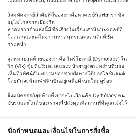
เป็นสถานที่ที่สมบูรณ์แบบสำหรับการหยุดพักและสำรวจ
สิ่งมหัศจรรย์ลำดับที่สี่ของเราคือหาดเรย์นิสฟยารา ซึ่ง
อยู่ไม่ไกลจากเมืองวิก
หาดทรายดำแห่งนี้มีชื่อเสียงในเรื่องเสาหินบะซอลต์ที่
โดดเด่นและคลื่นจากมหาสมุทรแอตแลนติกที่ซัด
กระหน่ำ
จุดหมายสุดท้ายของเราคือ ไดร์โฮลาอี (Dyrholaey) ใน
วิก (Vik) ซุ้มหินริมทะเลและหน้าผาสูงตระหง่านที่มอง
เห็นทิวทัศน์อันงดงามของชายฝั่งทางใต้ของไอซ์แลนด์
โดยมักจะมีนกพัฟฟินบินอยู่เหนือศีรษะในฤดูร้อน
สิ่งมหัศจรรย์สุดท้ายที่เราจะไปเยือนคือ Dyrhólaey คน
ขับรถและไกด์ของเราจะไปส่งคุณที่สถานที่ที่คุณแจ้งไว้
ข้อกำหนดและเงื่อนไขในการสั่งซื้อ