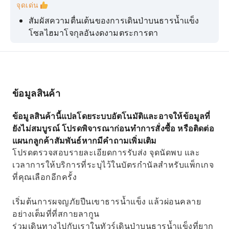
จุดเด่น
สัมผัสความตื่นเต้นของการเดินป่าบนธารน้ำแข็ง
โซลไฮมาโจกุลอันงดงามตระการตา
ชื่นชมทัศนียภาพอันงดงามของชายฝั่งทางใต้ของ
ไอซ์แลนด์ระหว่างการเดินทางจากเรคยาวิก
ตื่นตาตื่นใจไปกับธารน้ำแข็งโซลไฮมาโจกุลที่มีอายุ
นับศตวรรษในการเดินป่าพร้อมไกด์นำทาง
ข้อมูลสินค้า
สัมผัสประสบการณ์การพักผ่อนอย่างเต็มที่ที่สกาย
ข้อมูลสินค้านี้แปลโดยระบบอัตโนมัติและอาจให้ข้อมูลที่
ลากูน
ยังไม่สมบูรณ์ โปรดพิจารณาก่อนทำการสั่งซื้อ หรือติดต่อ
ปิดฉากการผจญภัยของคุณอย่างมีสไตล์ที่สกายลา
แผนกลูกค้าสัมพันธ์หากมีคำถามเพิ่มเติม
กูน
โปรดตรวจสอบรายละเอียดการรับส่ง จุดนัดพบ และ
เวลาการให้บริการที่ระบุไว้ในบัตรกำนัลสำหรับแพ็กเกจ
ที่คุณเลือกอีกครั้ง
เริ่มต้นการผจญภัยปีนเขาธารน้ำแข็ง แล้วผ่อนคลาย
อย่างเต็มที่ที่สกายลากูน
ร่วมเดินทางไปกับเราในทัวร์เดินป่าบนธารน้ำแข็งที่ยาก