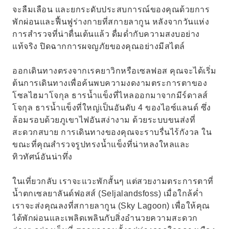
จะลืมเลือน และยกระดับประสบการณ์ของคุณด้วยการ
พักผ่อนและฟื้นฟูร่างกายที่สกายลากูน หลังจากวันแห่ง
การสำรวจที่น่าตื่นเต้นแล้ว ดื่มด่ำกับความสงบอย่าง
แท้จริง ปิดฉากการผจญภัยของคุณอย่างมีสไตล์
ออกเดินทางตรงจากเรคยาวิกหรือเซลฟอส คุณจะได้เริ่ม
ต้นการเดินทางเพื่อค้นพบความงดงามตระการตาของ
โซลไฮมาโจกุล ธารน้ำแข็งที่ไหลออกมาจากมีร์ดาลส์
โจกุล ธารน้ำแข็งที่ใหญ่เป็นอันดับ 4 ของไอซ์แลนด์ ซึ่ง
ล้อมรอบด้วยภูเขาไฟอันสง่างาม ด้วยระบบขนส่งที่
สะดวกสบาย การเดินทางของคุณจะราบรื่นไร้กังวล ใน
ขณะที่คุณสำรวจรูปทรงน้ำแข็งที่น่าหลงใหลและ
ทิวทัศน์อันน่าทึ่ง
ในเที่ยวกลับ เราจะแวะพักสั้นๆ แต่สวยงามตระการตาที่
น้ำตกเซลยาลันด์ฟอสส์ (Seljalandsfoss) เมื่อใกล้ค่ำ
เราจะส่งคุณลงที่สกายลากูน (Sky Lagoon) เพื่อให้คุณ
ได้พักผ่อนและเพลิดเพลินกับสิ่งอำนวยความสะดวก