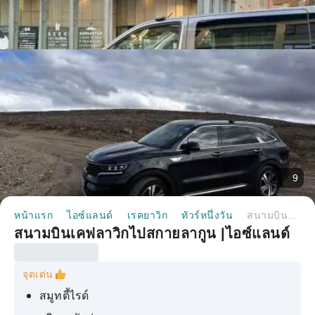
9
หน้าแรก
ไอซ์แลนด์
เรคยาวิก
ทัวร์หนึ่งวัน
สนามบินเคฟลาวิกไปสกายลากูน |ไอซ์แลนด์
สนามบินเคฟลาวิกไปสกายลากูน |ไอซ์แลนด์
จุดเด่น
สมูทตี้ไรด์