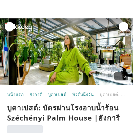
unread
notifications
6
หน้าแรก
ฮังการี
บูดาเปสต์
ทัวร์หนึ่งวัน
บูดาเปสต์: บัตรผ่านโรงอาบน้ำร้อน Széchényi Palm House |ฮังการี
บูดาเปสต์: บัตรผ่านโรงอาบน้ำร้อน
Széchényi Palm House |ฮังการี