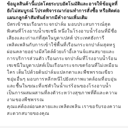
ข้อมูลสินค้านี้แปลโดยระบบอัตโนมัติและอาจให้ข้อมูลที่
ยังไม่สมบูรณ์ โปรดพิจารณาก่อนทำการสั่งซื้อ หรือติดต่อ
แผนกลูกค้าสัมพันธ์หากมีคำถามเพิ่มเติม
บัตรเข้าชมเรือนกระจกปาล์ม มอบประสบการณ์สุด
พิเศษที่โรงอาบน้ำเซเชนี หนึ่งในโรงอาบน้ำร้อนที่มีชื่อ
เสียงและเก่าแก่ที่สุดในบูดาเปสต์ ประเทศฮังการี
เพลิดเพลินกับการเข้าใช้พื้นที่เรือนกระจกปาล์มสุดหรู
ผ่อนคลายอย่างมีสไตล์ด้วยเก้าอี้เลานจ์แสนสบายและ
การบริการส่วนตัว เรือนกระจกปาล์มที่โรงอาบน้ำร้อน
เซเชนีในบูดาเปสต์เป็นเรือนกระจกเขตร้อนที่ไม่เหมือน
ใคร เต็มไปด้วยต้นปาล์มแปลกตาและพืชพรรณเขียว
ชอุ่มอื่นๆ มอบการหลีกหนีไปยังสภาพแวดล้อมที่อบอุ่น
และชื้นในขณะที่แช่ตัวในน้ำแร่ร้อนของโรงอาบน้ำ
เป็นการผสมผสานที่ลงตัวระหว่างสุขภาพที่ดีและความ
งามของพืชพรรณ
คุณแค่ต้องผ่อนคลายและเพลิดเพลิน เราขอรับรองความ
สะดวกสบายของคุณ