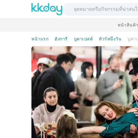
หน้าสินค้
หน้าแรก
ฮังการี
บูดาเปสต์
ทัวร์หนึ่งวัน
บูดา