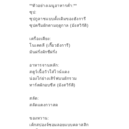
**ตัวอย่างเมนูอาหารค่ำ:**
ซุป:
ซุปกูลาชแบบดั้งเดิมของฮังการี
ซุปครีมผักตามฤดูกาล (มังสวิรัติ)
เครื่องเคียง:
โนเคดลี (เกี๊ยวฮังการี)
มันฝรั่งผักชีฝรั่ง
อาหารจานหลัก:
สตูว์เนื้อวัวใส่ไวน์แดง
น่องไก่ย่างเสิร์ฟบนผักรวม
ทาร์ตผักอบชีส (มังสวิรัติ)
สลัด:
สลัดแตงกวาสด
ของหวาน:
เค้กสปองจ์ซอมลอยแบบคลาสสิก