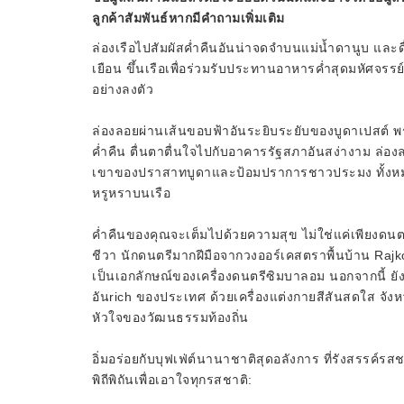
ลูกค้าสัมพันธ์หากมีคำถามเพิ่มเติม
ล่องเรือไปสัมผัสค่ำคืนอันน่าจดจำบนแม่น้ำดานูบ และด
เยือน ขึ้นเรือเพื่อร่วมรับประทานอาหารค่ำสุดมหัศจรร
อย่างลงตัว
ล่องลอยผ่านเส้นขอบฟ้าอันระยิบระยับของบูดาเปสต์ พร
ค่ำคืน ตื่นตาตื่นใจไปกับอาคารรัฐสภาอันสง่างาม ล่อ
เขาของปราสาทบูดาและป้อมปราการชาวประมง ทั้งหมด
หรูหราบนเรือ
ค่ำคืนของคุณจะเต็มไปด้วยความสุข ไม่ใช่แค่เพียงดนตร
ชีวา นักดนตรีมากฝีมือจากวงออร์เคสตราพื้นบ้าน Rajkó ท
เป็นเอกลักษณ์ของเครื่องดนตรีซิมบาลอม นอกจากนี้ ย
อันrich ของประเทศ ด้วยเครื่องแต่งกายสีสันสดใส จังหว
หัวใจของวัฒนธรรมท้องถิ่น
อิ่มอร่อยกับบุฟเฟ่ต์นานาชาติสุดอลังการ ที่รังสรรค์รส
พิถีพิถันเพื่อเอาใจทุกรสชาติ: