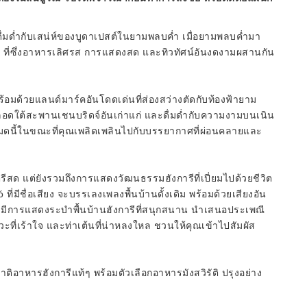
ื่มด่ำกับเสน่ห์ของบูดาเปสต์ในยามพลบค่ำ เมื่อยามพลบค่ำมา
ย์ ที่ซึ่งอาหารเลิศรส การแสดงสด และทิวทัศน์อันงดงามผสานกัน
้อมด้วยแลนด์มาร์คอันโดดเด่นที่ส่องสว่างตัดกับท้องฟ้ายาม
งลอดใต้สะพานเชนบริดจ์อันเก่าแก่ และดื่มด่ำกับความงามบนเนิน
นี้ในขณะที่คุณเพลิดเพลินไปกับบรรยากาศที่ผ่อนคลายและ
ีสด แต่ยังรวมถึงการแสดงวัฒนธรรมฮังการีที่เปี่ยมไปด้วยชีวิต
ี่มีชื่อเสียง จะบรรเลงเพลงพื้นบ้านดั้งเดิม พร้อมด้วยเสียงอัน
ังมีการแสดงระบำพื้นบ้านฮังการีที่สนุกสนาน นำเสนอประเพณี
ะที่เร้าใจ และท่าเต้นที่น่าหลงใหล ชวนให้คุณเข้าไปสัมผัส
ชาติอาหารฮังการีแท้ๆ พร้อมตัวเลือกอาหารมังสวิรัติ ปรุงอย่าง