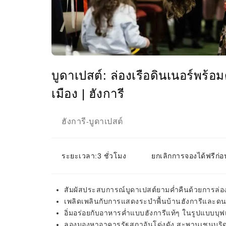
บูดาเปสต์: ล่องเรือดินเนอร์พร
เมือง | ฮังการี
ฮังการี
บูดาเปสต์
-
ระยะเวลา:3 ชั่วโมง
ยกเลิกการจองได้ฟรีก่อ
สัมผัสประสบการณ์บูดาเปสต์ยามค่ำคืนด้วยการล่องเ
เพลิดเพลินกับการแสดงระบำพื้นบ้านฮังการีและดน
อิ่มอร่อยกับอาหารค่ำแบบฮังการีแท้ๆ ในรูปแบบบุฟเฟ
ลองมองหาอาคารรัฐสภาอันโด่งดัง สะพานเชนบริดจ์ 