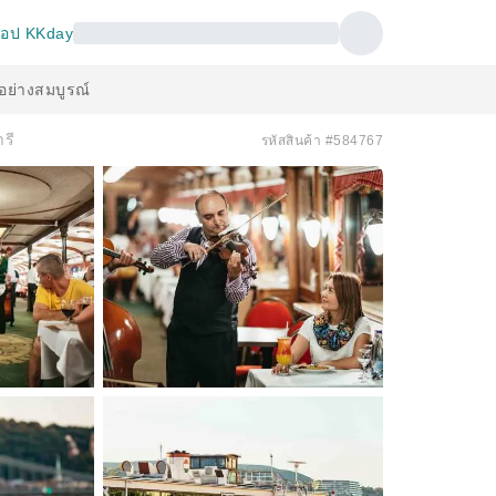
อป KKday
้อย่างสมบูรณ์
รี
รหัสสินค้า #584767