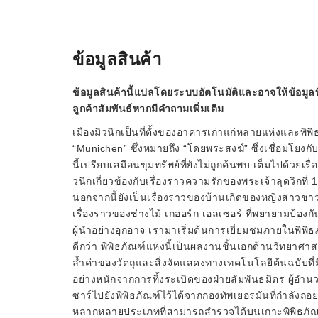
ข้อมูลสินค้า
ข้อมูลสินค้านี้แปลโดยระบบอัตโนมัติและอาจให้ข้อมูลท
ลูกค้าสัมพันธ์หากมีคำถามเพิ่มเติม
เมืองมิวนิกเป็นที่ตั้งของอาคารเก่าแก่หลายแห่งและพ
“Munichen” ซึ่งหมายถึง “โดยพระสงฆ์” ซึ่งเชื่อมโยงกับ
นี้เปรียบเสมือนขุมทรัพย์ที่ยังไม่ถูกค้นพบ เต็มไปด้วยเร
วนิกเกี่ยวข้องกับเรื่องราวความรักของพระเจ้าลุดวิกท
นอกจากนี้ยังเป็นเรื่องราวของบ้านเกิดของหญิงสาวชาวเ
เรื่องราวของช่างไม้ เกออร์ก เอลเซอร์ ที่พยายามป้อ
ผู้นำอย่างอุกอาจ เรามาเริ่มต้นการเยี่ยมชมภายในพิพิธภั
ดีกว่า พิพิธภัณฑ์แห่งนี้เป็นผลงานชิ้นเอกด้านวิทยาศา
ล้ำค่าของวัตถุและสิ่งจัดแสดงทางเทคโนโลยีต้นฉบับที
อย่างหนักจากการทิ้งระเบิดของฝ่ายสัมพันธมิตร ผู้อำ
ซาร์ไปยังพิพิธภัณฑ์ไว้ได้จากกองทัพเยอรมันที่กำลังถ
หลากหลายประเภทที่สามารถสำรวจได้บนเกาะพิพิธภัณฑ์ 