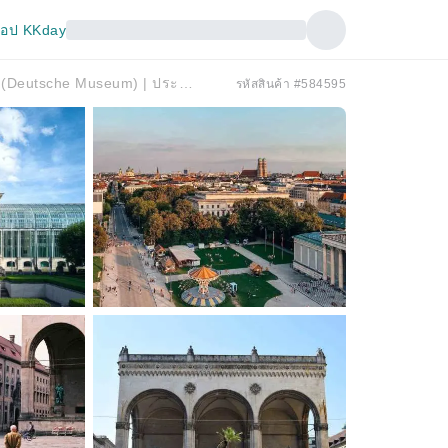
อป KKday
ทัวร์เดินชมเมืองมิวนิกแบบส่วนตัวพร้อมไกด์จากพิพิธภัณฑ์เยอรมัน (Deutsche Museum) | ประเทศเยอรมนี
รหัสสินค้า #584595