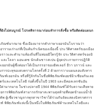
ี่ยังไม่สมบูรณ์ โปรดพิจารณาก่อนทำการสั่งซื้อ หรือติดต่อแผนก
ิพิธภัณฑ์มากมาย ชื่อเมืองมาจากคำภาษาเยอรมันโบราณว่า
อารามเก่าแก่ที่เป็นต้นกำเนิดของเมืองนี้ ประวัติศาสตร์ของเมือง
ื่องราวและตำนานท้องถิ่นที่ไม่ค่อยมีใครรู้จัก ประวัติศาสตร์ของมิ
ี่ 1 และโลลา มอนเตซ นักเต้นชาวสเปน ผู้จุดประกายการปฏิวัติ
ยอรมันผู้ซึ่งต่อมาได้เป็นภรรยาของฮิตเลอร์ อีวา บราวน์ และ
งกันการปะทุของสงครามโลกครั้งที่ 2 ด้วยการวางแผนลอบสังหาร
ณฑ์เยอรมัน หรือที่รู้จักกันในชื่อพิพิธภัณฑ์ดอยช์มิวเซียมกันเลย
สตร์และเทคโนโลยี ก่อตั้งขึ้นในปี 1903 และมีคอลเลกชันอัน
่มีค่ามากมาย ในช่วงปลายปี 1944 พิพิธภัณฑ์ได้รับความเสียหาย
นวยการพิพิธภัณฑ์สามารถรักษาสะพานสุดท้ายที่ทอดข้ามแม่น้ำอิ
อยทัพ ผู้เชี่ยวชาญจากทุกสาขาวิชาได้ร่วมกันจัดแสดงนิทรรศการ
พิพิธภัณฑ์แห่งนี้เป็นหนึ่งในพิพิธภัณฑ์ด้านเทคโนโลยีและ