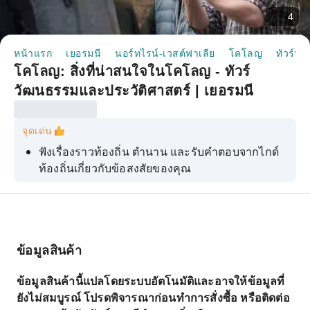
4
หน้าแรก
เยอรมนี
นอร์ทไรน์-เวสต์ฟาเลีย
โคโลญ
ทัวร์หนึ
โคโลญ: สิ่งที่น่าสนใจในโคโลญ - ทัวร์
วัฒนธรรมและประวัติศาสตร์ | เยอรมนี
จุดเด่น
ฟังเรื่องราวท้องถิ่น ตำนาน และรับคำตอบจากไกด์
ท้องถิ่นเกี่ยวกับข้อสงสัยของคุณ
สำรวจทั้งสถานที่ยอดนิยมและสถานที่ที่ซ่อนเร้น
ที่สุดในเมืองเก่าโคโลญจน์
เรียนรู้เคล็ดลับและเทคนิคที่จำเป็นในการใช้ชีวิต
ดื่ม และเที่ยวชมสถานที่ต่างๆ เหมือนคนท้องถิ่น
ข้อมูลสินค้า
ข้อมูลสินค้านี้แปลโดยระบบอัตโนมัติและอาจให้ข้อมูลที่
ยังไม่สมบูรณ์ โปรดพิจารณาก่อนทำการสั่งซื้อ หรือติดต่อ