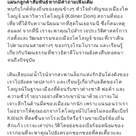
แผนกลูกค้าสัมพันธ์หากมีคำถามเพิ่มเติม
พบกับไกด์ท้องถิ่นของคุณข้างๆ หัวใจสำคัญของเมืองโค
โลญจ์ มหาวิหารโคโลญจ์ (Kölner Dom) สถานที่ท่อง
เที่ยวที่ได้รับความนิยมมากที่สุดในเยอรมนี ซึ่งก็สมเหตุ
สมผล! จากที่นี่ เราจะพาคุณไปสำรวจประวัติศาสตร์การ
ก่อตั้งและวัฒนธรรมของเมืองโคโลญจ์ ขณะที่เราเดิน
ไปตามถนนสายต่างๆ ของกรุงโรมโบราณ และเรียนรู้
เกี่ยวกับวัฒนธรรมที่ชาวอิตาลีโบราณยังคงสืบทอดมา
จนถึงปัจจุบัน
เดินเลียบแม่น้ำไรน์จากสะพานล็อกแห่งรักอันโด่งดังของ
เราไปยังตลาดปลาเก่า และเรียนรู้เกี่ยวกับอดีตของโค
โลญจน์ในฐานะเมืองที่ต้อนรับชาวต่างชาติ พ่อค้า และ
ความชั่วร้ายบางอย่างที่พวกเขานำมาด้วย เราจะไม่
เจาะลึกในด้านมืดของเมืองมากนัก เพราะแน่นอนว่าเรา
ไม่อยากให้คุณออกจากโคโลญจน์ไปโดยไม่ลองดื่มเบียร์
Kölsch ที่สดชื่นจากโรงเบียร์หรือร้านขายเบียร์ท้องถิ่น
สักแก้ว เราจะเล่าประวัติโดยย่อของเบียร์ยอดนิยมของ
เราก่อนที่จะพาคุณไปยังตรอกซอกซอยที่คดเคี้ยวและ