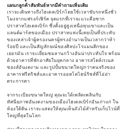
แผนกลูกค้าสัมพันธ์หากมีคำถามเพิ่มเติม
เราจะเดินทางถึงไฮเดลเบิร์กโดยใช้เวลาขับรถหนึ่งชั่ว
โมงจากแฟรงก์เฟิร์ต จุดแรกที่เราจะแวะคือซาก
ปราสาทไฮเดลเบิร์ก ซึ่งตั้งอยู่สูงเหนือหุบเขาและเป็น
แลนด์มาร์คของเมือง ปราสาทแห่งนี้เคยเป็นที่ประทับ
ของเหล่าเจ้าผู้ครองนครผู้ทรงอำนาจเป็นเวลากว่าห้า
ร้อยปี และเป็นสัญลักษณ์ของศิลปะโรแมนติกของ
เยอรมัน เราจะเยี่ยมชมลานกว้างอันน่าประทับใจ พร้อม
ด้วยอาคารที่พักอาศัยในยุคกลาง อาคารสไตล์เรเนส
ซองส์อันงดงาม และรูปปั้นขนาดใหญ่กว่าคนจริงของ
อาคารฟรีดริชส์และอาคารออตโตไฮน์ริชส์ที่โอ่อ่า
ตระการตา
จากระเบียงขนาดใหญ่ คุณจะได้เพลิดเพลินกับ
ทัศนียภาพอันงดงามของเมืองไฮเดลเบิร์กอันเก่าแก่ ใน
ห้องใต้ดิน เราจะแสดงให้คุณเห็นถังไม้สำหรับเก็บไวน์ที่
ใหญ่ที่สุดในโลก