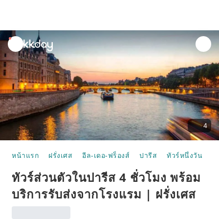
unread
notifications
4
หน้าแรก
ฝรั่งเศส
อีล-เดอ-ฟร็องส์
ปารีส
ทัวร์หนึ่งวัน
ทั
ทัวร์ส่วนตัวในปารีส 4 ชั่วโมง พร้อม
บริการรับส่งจากโรงแรม | ฝรั่งเศส