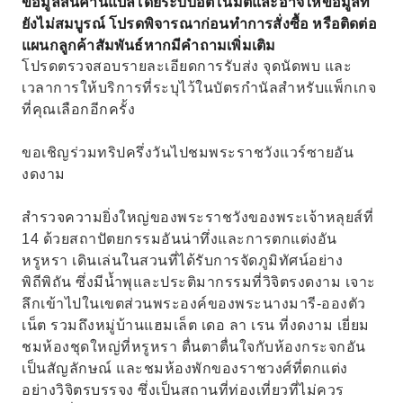
ข้อมูลสินค้านี้แปลโดยระบบอัตโนมัติและอาจให้ข้อมูลที่
ยังไม่สมบูรณ์ โปรดพิจารณาก่อนทำการสั่งซื้อ หรือติดต่อ
แผนกลูกค้าสัมพันธ์หากมีคำถามเพิ่มเติม
โปรดตรวจสอบรายละเอียดการรับส่ง จุดนัดพบ และ
เวลาการให้บริการที่ระบุไว้ในบัตรกำนัลสำหรับแพ็กเกจ
ที่คุณเลือกอีกครั้ง
ขอเชิญร่วมทริปครึ่งวันไปชมพระราชวังแวร์ซายอัน
งดงาม
สำรวจความยิ่งใหญ่ของพระราชวังของพระเจ้าหลุยส์ที่
14 ด้วยสถาปัตยกรรมอันน่าทึ่งและการตกแต่งอัน
หรูหรา เดินเล่นในสวนที่ได้รับการจัดภูมิทัศน์อย่าง
พิถีพิถัน ซึ่งมีน้ำพุและประติมากรรมที่วิจิตรงดงาม เจาะ
ลึกเข้าไปในเขตส่วนพระองค์ของพระนางมารี-อองตัว
เน็ต รวมถึงหมู่บ้านแฮมเล็ต เดอ ลา เรน ที่งดงาม เยี่ยม
ชมห้องชุดใหญ่ที่หรูหรา ตื่นตาตื่นใจกับห้องกระจกอัน
เป็นสัญลักษณ์ และชมห้องพักของราชวงศ์ที่ตกแต่ง
อย่างวิจิตรบรรจง ซึ่งเป็นสถานที่ท่องเที่ยวที่ไม่ควร