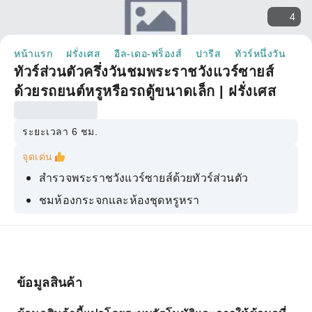
4
หน้าแรก
ฝรั่งเศส
อีล-เดอ-ฟร็องส์
ปารีส
ทัวร์หนึ่งวัน
ทั
ทัวร์ส่วนตัวครึ่งวันชมพระราชวังแวร์ซายส์
ด้วยรถยนต์หรูหรือรถตู้ขนาดเล็ก | ฝรั่งเศส
ระยะเวลา 6 ชม.
จุดเด่น
สำรวจพระราชวังแวร์ซายส์ด้วยทัวร์ส่วนตัว
ชมห้องกระจกและห้องชุดหรูหรา
สัมผัสประสบการณ์การรับส่งจากโรงแรมที่สะดวก
สบายไร้กังวล
เพลิดเพลินไปกับคำแนะนำจากผู้เชี่ยวชาญและการ
เข้าถึงรถยนต์
ข้อมูลสินค้า