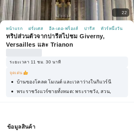
22
หน้าแรก
ฝรั่งเศส
อีล-เดอ-ฟร็องส์
ปารีส
ทัวร์หนึ่งวัน
ทร
ทริปส่วนตัวจากปารีสไปชม Giverny,
Versailles และ Trianon
ระยะเวลา 11 ชม. 30 นาที
จุดเด่น
บ้านของโคลด โมเนต์ และเวลาว่างในกิแวร์นี
พระราชวังแวร์ซายทั้งหมด: พระราชวัง, สวน,
Trianon ใหญ่และเล็ก, Hamlet de La Reine
ราคาตามระดับ บริการรับส่งจากโรงแรม ระยะเวลา
รวม 11 ชั่วโมง
รถ Mercedes E220 ที่สะดวกสบายสำหรับ 2-3 คน
ข้อมูลสินค้า
หรือรถตู้ Mercedes สำหรับ 3-7 คน