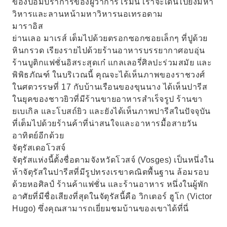
ของป้อมปราการของผู้ว่าการโรมัน เราจะเดินไปยังมหา
วิหารและลานหน้ามหาวิหารนอเทรอดาม
มาราอิส
ย่านเลอ มาเรส์ เต็มไปด้วยตรอกซอกซอยเล็กๆ ที่ปูด้วย
หินกรวด เรียงรายไปด้วยร้านอาหารบรรยากาศอบอุ่น
ร้านบูติกแฟชั่นอิสระสุดเก๋ แกลเลอรี่ศิลปะร่วมสมัย และ
พิพิธภัณฑ์ ในบริเวณนี้ คุณจะได้เห็นภาพของราชวงศ์
ในศตวรรษที่ 17 กับบ้านเรือนของขุนนาง ได้เห็นปารีส
ในยุคของชาวยิวที่มีร้านขายอาหารสำเร็จรูป ร้านขา
ยเบเกิล และโบสถ์ยิว และยังได้เห็นภาพปารีสในปัจจุบัน
ที่เต็มไปด้วยร้านค้าที่น่าสนใจและอาหารมื้อสายวัน
อาทิตย์อีกด้วย
จัตุรัสเดอโวสจ์
จัตุรัสแห่งนี้ตั้งชื่อตามจังหวัดโวสจ์ (Vosges) เป็นหนึ่งใน
ห้าจัตุรัสในปารีสที่มีรูปทรงเรขาคณิตพื้นฐาน ล้อมรอบ
ด้วยหอศิลป์ ร้านค้าแฟชั่น และร้านอาหาร หนึ่งในผู้พัก
อาศัยที่มีชื่อเสียงที่สุดในจัตุรัสนี้คือ วิกเตอร์ ฮูโก (Victor
Hugo) ซึ่งคุณสามารถเยี่ยมชมบ้านของเขาได้ที่นี่