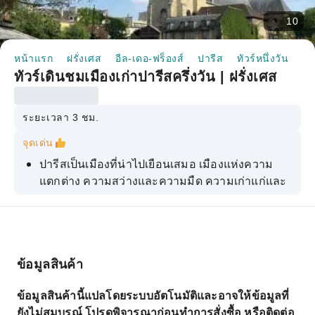
10
หน้าแรก
ฝรั่งเศส
อีล-เดอ-ฟร็องส์
ปารีส
ทัวร์หนึ่งวัน
ทั
ทัวร์เดินชมเมืองเก่าปารีสครึ่งวัน | ฝรั่งเศส
ระยะเวลา 3 ชม.
จุดเด่น
ปารีสเป็นเมืองที่น่าไปเยือนเสมอ เมืองแห่งความ
แตกต่าง ความสว่างและความมืด ความเก่าแก่และ
ความทันสมัย
ปารีสเป็นแหล่งแรงบันดาลใจสำหรับนักเขียนและผู้
สร้างภาพยนตร์ เมืองนี้ยิ่งใหญ่ตระการตา
มาเดินเที่ยวชมปารีสเพื่อค้นพบเมืองที่สวยงามแห่งนี้
ข้อมูลสินค้า
กันเถอะ
ข้อมูลสินค้านี้แปลโดยระบบอัตโนมัติและอาจให้ข้อมูลที่
ยังไม่สมบูรณ์ โปรดพิจารณาก่อนทำการสั่งซื้อ หรือติดต่อ