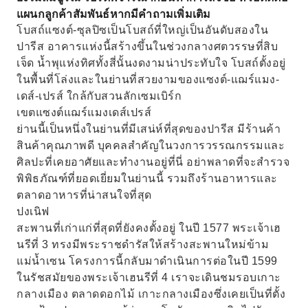
แผนกลูกค้าสัมพันธ์หากมีคำถามเพิ่มเติม
โบสถ์แซงต์-ซุลปิซเป็นโบสถ์ที่ใหญ่เป็นอันดับสองใน
ปารีส อาคารแห่งนี้สร้างขึ้นในช่วงกลางศตวรรษที่สิบ
เจ็ด น้ำพุแห่งทิศทั้งสี่นั้นงดงามน่าประทับใจ โบสถ์ตั้งอยู่
ในพื้นที่โล่งและในย่านที่สวยงามของแซงต์-แฌร์แมง-
เดส์-เปรส์ ใกล้กับสวนลักเซมเบิร์ก
เขตแซงต์แฌร์แมงเดส์เปรส์
ย่านนี้เป็นหนึ่งในย่านที่มีเสน่ห์ที่สุดของปารีส มีร้านค้า
สินค้าคุณภาพดี บุคคลสำคัญในวงการวรรณกรรมและ
ศิลปะที่เคยอาศัยและทำงานอยู่ที่นี่ อย่าพลาดที่จะสำรวจ
พิพิธภัณฑ์ที่ยอดเยี่ยมในย่านนี้ รวมถึงร้านอาหารและ
ตลาดอาหารที่น่าสนใจที่สุด
ปงเนิฟ
สะพานที่เก่าแก่ที่สุดที่ยังคงตั้งอยู่ ในปี 1577 พระเจ้าเฮ
นรีที่ 3 ทรงมีพระราชดำรัสให้สร้างสะพานใหม่ข้าม
แม่น้ำเซน โครงการนี้กลับมาดำเนินการต่อในปี 1599
ในรัชสมัยของพระเจ้าเฮนรีที่ 4 เราจะเดินชมรอบเกาะ
กลางเมือง ตลาดดอกไม้ เกาะกลางเมืองซึ่งเคยเป็นที่ตั้ง