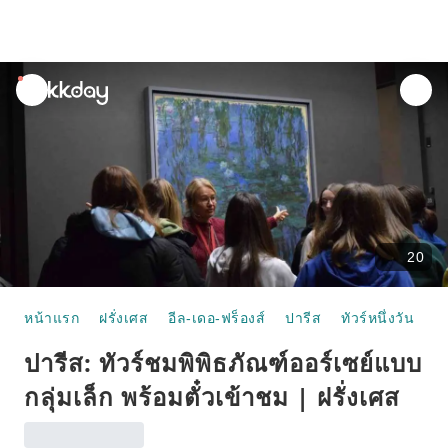
unread
notifications
20
หน้าแรก
ฝรั่งเศส
อีล-เดอ-ฟร็องส์
ปารีส
ทัวร์หนึ่งวัน
ปา
ปารีส: ทัวร์ชมพิพิธภัณฑ์ออร์เซย์แบบ
กลุ่มเล็ก พร้อมตั๋วเข้าชม | ฝรั่งเศส