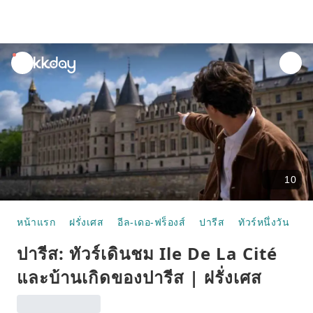
unread
notifications
10
หน้าแรก
ฝรั่งเศส
อีล-เดอ-ฟร็องส์
ปารีส
ทัวร์หนึ่งวัน
ปา
ปารีส: ทัวร์เดินชม Ile De La Cité
และบ้านเกิดของปารีส | ฝรั่งเศส