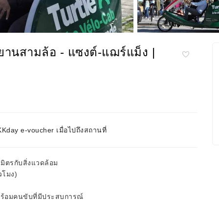
รยานสามล้อ - แซงต์-แฌร์แม็ง |
day e-voucher เมื่อไปถึงสถานที่
มิตรกับสิ่งแวดล้อม
่วโมง)
พร้อมคนขับที่มีประสบการณ์