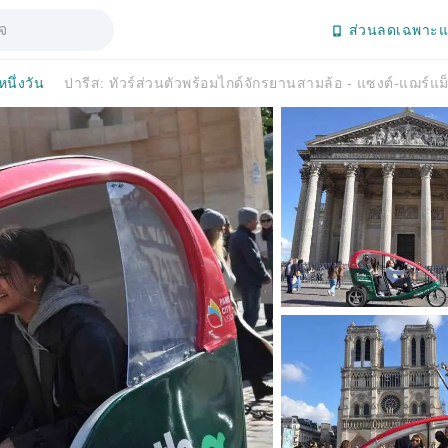
ส่วนลดเฉพาะแ
หนึ่งวัน
ปารีส: ทัวร์ส่วนตัวพร้อมไกด์จักรยานสามล้อ - แซงต์-แฌร์แม็ง