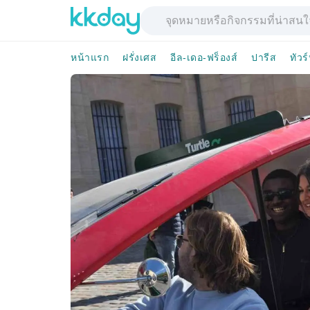
หน้าแรก
ฝรั่งเศส
อีล-เดอ-ฟร็องส์
ปารีส
ทัวร์