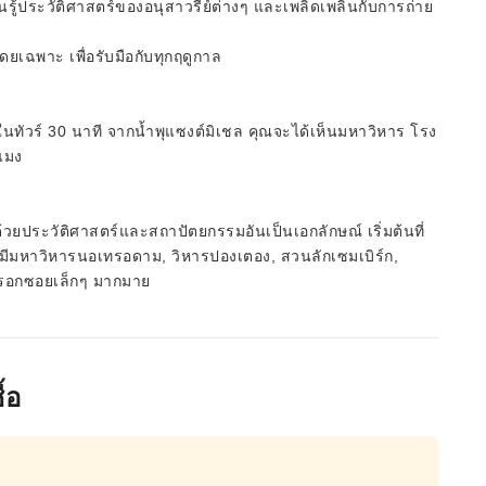
ู้ประวัติศาสตร์ของอนุสาวรีย์ต่างๆ และเพลิดเพลินกับการถ่าย
เฉพาะ เพื่อรับมือกับทุกฤดูกาล
ัวร์ 30 นาที จากน้ำพุแซงต์มิเชล คุณจะได้เห็นมหาวิหาร โรง
แมง
้วยประวัติศาสตร์และสถาปัตยกรรมอันเป็นเอกลักษณ์ เริ่มต้นที่
ี่มีมหาวิหารนอเทรอดาม, วิหารปองเตอง, สวนลักเซมเบิร์ก,
ตรอกซอยเล็กๆ มากมาย
้อ