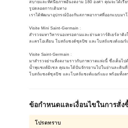
สบายและทัศนียภาพอันงดงาม 180 องศา คุณจะได้เรียนร
รูปตลอดการเดินทาง
เราได้พัฒนาอุปกรณ์ป้องกันสภาพอากาศที่ออกแบบมาโดย
Visite Mini Saint-Germain :
สำรวจมหาวิหารนอเทรอดามและย่านควาร์ติเยร์ลาติงในท
ละครโอเดียน โบสถ์แซงต์ซุลปิซ และโบสถ์แซงต์แฌร์
Visite Saint-Germain :
มาสำรวจย่านที่งดงามราวกับภาพวาดแห่งนี้ ซึ่งเต็มไปด
น้ำพุแซงต์มิเชล คุณจะได้ปั่นจักรยานไปในย่านละตินท
โบสถ์แซงต์ซุลปิซ และโบสถ์แซงต์แฌร์แมง พร้อมทั้ง
ข้อกำหนดและเงื่อนไขในการสั่งซื
โปรดทราบ