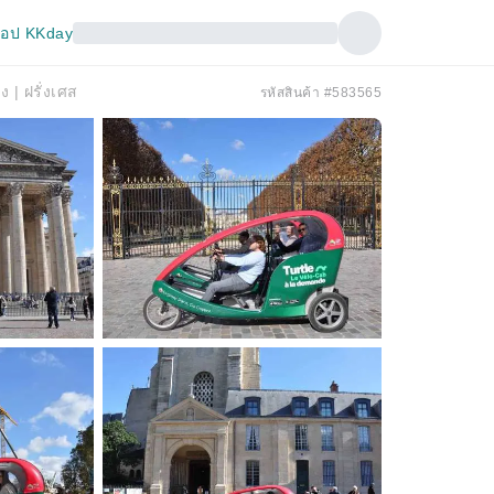
อป KKday
 | ฝรั่งเศส
รหัสสินค้า #583565