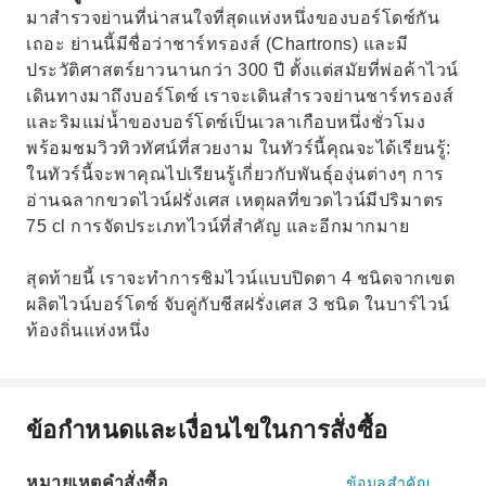
มาสำรวจย่านที่น่าสนใจที่สุดแห่งหนึ่งของบอร์โดซ์กัน
เถอะ ย่านนี้มีชื่อว่าชาร์ทรองส์ (Chartrons) และมี
ประวัติศาสตร์ยาวนานกว่า 300 ปี ตั้งแต่สมัยที่พ่อค้าไวน์
เดินทางมาถึงบอร์โดซ์ เราจะเดินสำรวจย่านชาร์ทรองส์
และริมแม่น้ำของบอร์โดซ์เป็นเวลาเกือบหนึ่งชั่วโมง
พร้อมชมวิวทิวทัศน์ที่สวยงาม ในทัวร์นี้คุณจะได้เรียนรู้:
ในทัวร์นี้จะพาคุณไปเรียนรู้เกี่ยวกับพันธุ์องุ่นต่างๆ การ
อ่านฉลากขวดไวน์ฝรั่งเศส เหตุผลที่ขวดไวน์มีปริมาตร
75 cl การจัดประเภทไวน์ที่สำคัญ และอีกมากมาย
สุดท้ายนี้ เราจะทำการชิมไวน์แบบปิดตา 4 ชนิดจากเขต
ผลิตไวน์บอร์โดซ์ จับคู่กับชีสฝรั่งเศส 3 ชนิด ในบาร์ไวน์
ท้องถิ่นแห่งหนึ่ง
ข้อกำหนดและเงื่อนไขในการสั่งซื้อ
หมายเหตุคำสั่งซื้อ
ข้อมูลสำคัญ