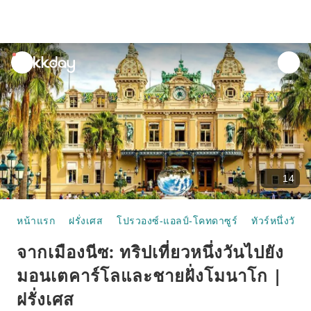
unread
notifications
14
หน้าแรก
ฝรั่งเศส
โปรวองซ์-แอลป์-โคทดาซูร์
ทัวร์หนึ่งวัน
จากเมืองนีซ: ทริปเที่ยวหนึ่งวันไปยัง
มอนเตคาร์โลและชายฝั่งโมนาโก |
ฝรั่งเศส