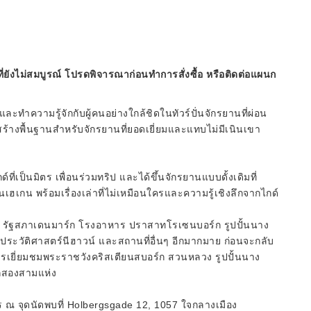
ี่ยังไม่สมบูรณ์ โปรดพิจารณาก่อนทำการสั่งซื้อ หรือติดต่อแผนก
ำความรู้จักกับผู้คนอย่างใกล้ชิดในทัวร์ปั่นจักรยานที่ผ่อน
สร้างพื้นฐานสำหรับจักรยานที่ยอดเยี่ยมและแทบไม่มีเนินเขา
่เป็นมิตร เพื่อนร่วมทริป และได้ขึ้นจักรยานแบบดั้งเดิมที่
นเฮเกน พร้อมเรื่องเล่าที่ไม่เหมือนใครและความรู้เชิงลึกจากไกด์
ง รัฐสภาเดนมาร์ก โรงอาหาร ปราสาทโรเซนบอร์ก รูปปั้นนาง
ระวัติศาสตร์นีฮาวน์ และสถานที่อื่นๆ อีกมากมาย ก่อนจะกลับ
นการเยี่ยมชมพระราชวังคริสเตียนสบอร์ก สวนหลวง รูปปั้นนาง
ีกสองสามแห่ง
าร ณ จุดนัดพบที่ Holbergsgade 12, 1057 ใจกลางเมือง