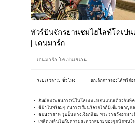
ทัวร์ปั่นจักรยานชมไฮไลท์โคเปนเ
| เดนมาร์ก
เดนมาร์ก
โคเปนเฮเกน
-
ระยะเวลา:3 ชั่วโมง
ยกเลิกการจองได้ฟรีก่อ
สัมผัสประสบการณ์ในโคเปนเฮเกนแบบเดียวกับที่คนท
ขี่ม้าไปพร้อมๆ กับการเรียนรู้จากไกด์ผู้เชี่ยวชาญแ
ชมปราสาท รูปปั้นนางเงือกน้อย พระราชวังอามาเลี
เพลิดเพลินไปกับความสะดวกสบายของจุดนัดพบใจ