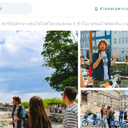
ส่วนลดเฉพาะแ
ทัวร์ปั่นจักรยานชมไฮไลท์โคเปนเฮเกน 3 ชั่วโมง พร้อมไกด์ท้องถิ่น | 