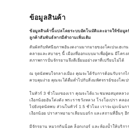
ข้อมูลสินค้า
ข้อมูลสินค้านี้แปลโดยระบบอัตโนมัติและอาจให้ข้อมูลท
ลูกค้าสัมพันธ์หากมีคำถามเพิ่มเติม
สัมผัสกับทัศนียภาพอันงดงามมากมายของโคเปนเฮเกนและท
คลายและสบายๆ นี้ เมืองที่ออกแบบมาเพื่อผู้คน มีโครง
สภาพการปั่นจักรยานจึงดีเยี่ยมอย่างหาที่เปรียบไม่ได้
ณ จุดนัดพบใจกลางเมือง คุณจะได้รับการต้อนรับจากไกด์ที
ควบคุมง่าย คุณจะได้ดื่มด่ำไปกับสิ่งมหัศจรรย์ของโคเป
ในทัวร์ 3 ชั่วโมงของเรา คุณจะได้แวะชมหอสมุดหลว
เงือกน้อยอันโด่งดัง พระราชวังหลวง โรงโอเปรา คลองป
ไปยังจุดนัดพบ ส่วนในทัวร์ 1.5 ชั่วโมง เราจะมุ่งเน้
เงือกน้อย ปราสาทอามาเลียนบอร์ก และสถานที่อื่นๆ อ
มีจักรยาน หมวกกันน็อค ล็อกเกอร์ และห้องน้ำให้บริก