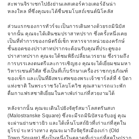
สะพานจิราเซกไปยังย่านเลสเตอร์ควอเตอร์อันน่า
หลงใหล ที่ซึ่งคุณจะได้ชื่นชมโบสถ์เซนต์นิโคลัส
ส่วนแรกของการทัวร์จะเป็นการเดินทางด้วยรถมินิบัส
จากนั้น คุณจะได้เดินชมปราสาทปราก ซึ่งครั้งหนึ่งเคย
เป็นที่ทำการของกษัตริย์เช็ก ทหารจากหน่วยองครักษ์
ชั้นยอดของปราสาทปรากจะต้อนรับคุณที่ประตูของ
ปราสาทปราก คุณจะได้ชมพิธีเปลี่ยนเวรยาม ซึ่งรวมถึง
การบรรเลงดนตรีและการเชิญธง คุณจะได้เยี่ยมชมมหา
วิหารเซนต์วิตัส ซึ่งเป็นที่เก็บรักษาเครื่องราชกกุธภัณฑ์
ของเช็ก และเป็นที่ฝังพระศพของพระเจ้าชาร์ลส์ที่ 4 บิดา
แห่งชาติ ในพระราชวังโลบโควิช คุณสามารถแวะพัก
ดื่มกาแฟรสชาติเยี่ยมในคาเฟ่เก่าแก่ที่สวยงามได้
หลังจากนั้น คุณจะเดินไปยังจัตุรัสมาโลสตรันสเก
(Malostranske Square) ซึ่งจะมีรถมินิบัสรอรับอยู่ คุณ
จะผ่านย่านชาวยิว และได้เห็นโบสถ์ยิวที่เก่าแก่ที่สุดใน
ยุโรป ระหว่างทาง คุณจะมาถึงจัตุรัสเมืองเก่า (Old
Town Square) ซึ่งเป็นหนึ่งในตลาดที่เก่าแก่ที่สุดในปราก