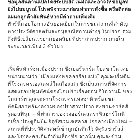
ข้อมูลสินค้านี้แปลโดยระบบอัตโนมัติและอาจให้ข้อมูลที่
ยังไม่สมบูรณ์ โปรดพิจารณาก่อนทำการสั่งซื้อ หรือติดต่อ
แผนกลูกค้าสัมพันธ์หากมีคำถามเพิ่มเติม
ทัวร์นี้มอบโอกาสอันยอดเยี่ยมในการชมสถานที่สำคัญ
ทางประวัติศาสตร์และอนุสรณ์สถานต่างๆ ในปราก รวม
ถึงพิธีเปลี่ยนเวรยามยอดนิยมที่ปราสาทปราก ภายใน
ระยะเวลาเพียง 3 ชั่วโมง
เริ่มต้นทัวร์ชมเมืองปราก ซึ่งเบอร์นาร์ด โบลซาโน เคย
ขนานนามว่า "เมืองแห่งหอคอยร้อยแห่ง" คุณจะเริ่มต้น
ที่โรงละครเอสเตทส์ในเมืองเก่า ซึ่งเป็นสถานที่จัดการ
แสดงรอบปฐมทัศน์ของโอเปร่าเรื่องดอน จิโอวานนี ของ
โมสาร์ท คุณจะผ่านโรงละครแห่งชาติ พร้อมชม
ทัศนียภาพอันงดงามของปราสาทปราก สะพานชาร์ลส์
รูดอลฟินุม – ที่ทำการของวงออร์เคสตราฟิลฮาร์โมนิ
กเช็ก ประตูดินปืน จัตุรัสเวนเซสลาส ใจกลางเมืองใหม่ –
สถานที่ที่ประวัติศาสตร์เช็กถูกบันทึกไว้ จัตุรัสชาร์ลส์
และโรงละครเต้นรำอันเลื่องชื่อ จากนั้น คุณจะข้าม